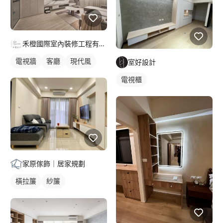
禾橙國際室內裝修工程有限公司
電視牆
客廳
現代風
室好設計
電視櫃
家原傢飾｜居家規劃
橫拉簾
紗簾
落地窗窗簾