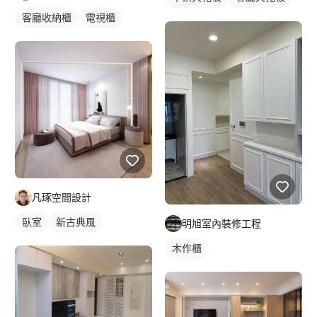
客廳收納櫃
電視櫃
間接天花板
窗簾盒
落地窗窗簾
凡琢空間設計
臥室
新古典風
明旭室內裝修工程
木作櫃