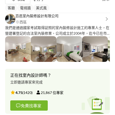
客廳
電視牆
美式風
百邑室內裝修設計有限公司
西區
我們是通過國家考試取得証照的室內裝修設計施工的專業人士，在
營建署登記的合法室內裝修業，公司成立於2004年，迄今已在市
場上承包過無數工程實績，我們不是最好的，但是我們面對每位業
主的託付都盡全力做到更好！ 好設計是用做的，不是用說的，給
我一個機會我將幫您的預算發揮最大的效益。
正在找室內設計師嗎？
立即邀請專家來完成
4.75
(
1420
)
21,867
位專家
免費找專家