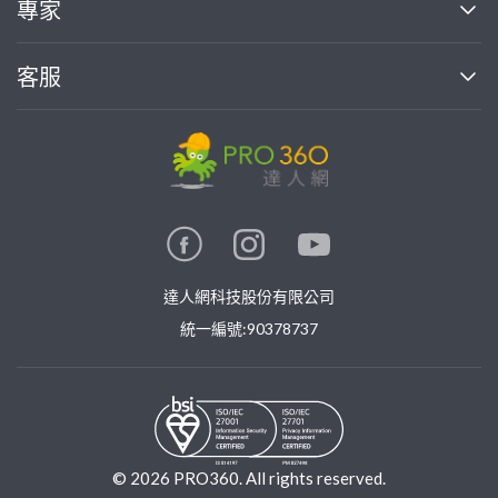
專家
部落格
如何使用PRO360
加入我們
案件中心
客服
熱門服務
投資人關係
成為專家
所有服務
客服中心
合作提案
如何接案
價格行情
使用條款
聯絡我們
專家指南
專家目錄
信任與保障
推廣服務
在地專家推薦
隱私權政策
卓越專家
達人網科技股份有限公司
關鍵字搜尋
公告
特約專家
統一編號:90378737
專業知識
勞健保專區
問專家
新手攻略
©
2026
PRO360. All rights reserved.