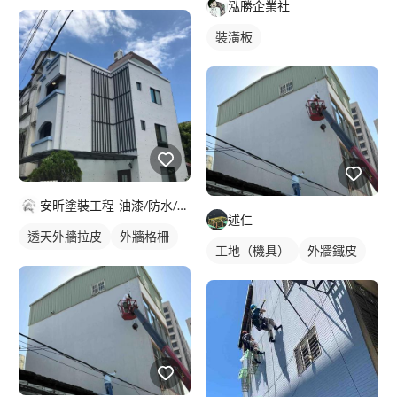
泓勝企業社
裝潢板
安昕塗裝工程-油漆/防水/藝術塗料
述仁
透天外牆拉皮
外牆格柵
工地（機具）
外牆鐵皮