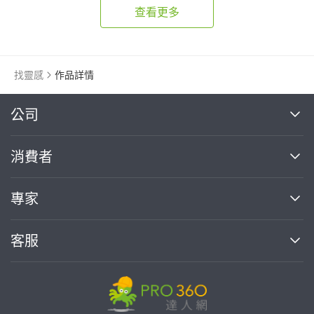
查看更多
找靈感
作品詳情
繼續完成
公司
關於我們
消費者
找專家(0)
買服務(0)
媒體報導
買服務
專家
部落格
如何使用PRO360
加入我們
案件中心
客服
熱門服務
投資人關係
成為專家
所有服務
客服中心
合作提案
如何接案
價格行情
使用條款