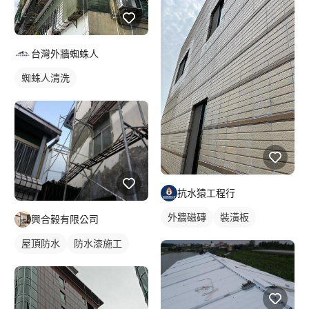
台灣外牆蜘蛛人
蜘蛛人清洗
抗水猿工程行
外牆磁磚
裝潢板
興合毅有限公司
屋頂防水
防水漆施工