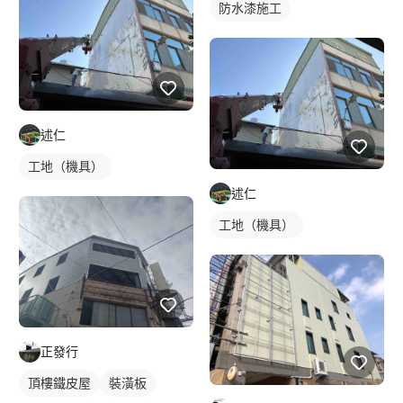
防水漆施工
述仁
工地（機具）
述仁
工地（機具）
正發行
頂樓鐵皮屋
裝潢板