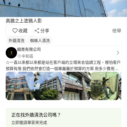
高牆之上塗鴉人影
收藏
分享
檢舉
外牆清洗
蜘蛛人清洗
錩育有限公司
中和區
☆一直以來都以來都是站在客戶端的立場來去協調工程，哪怕客戶
預算有限 我們依然會打造一個專屬屬於預算的方案 用多少費用 選
擇什麼適合的材料 來達到客戶的要求！[不怕您不說 就怕您比來比
去之後 我們就錯失第一時間服務您 ] ☆ 服務內容： 一.高空繩索工
程、高空洗窗機工程、外牆防水、儀器抓漏，清潔，泥作修繕、頂
樓防水、建築物外牆安全檢查……等 各類外牆、垂降工程皆可詢問
合作！ 二. 水管清潔、 疏通 、補漏 、鍍膜、抽油煙機清洗 洗衣機
清洗、冷氣清洗等… 皆可服務！ 證照：洗窗機、中華繩索技術員中
級、臺北市外牆安全檢查人員、一般勞工安全職安卡（營造）、丙
正在找外牆清洗公司嗎？
級職業安全衛生（勞安）、營建防水證照學科班、屋頂作業主管
立即邀請專家來完成