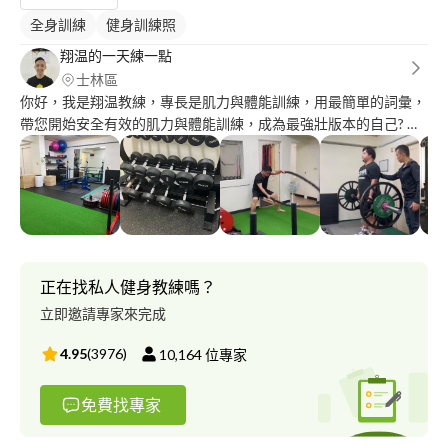
全身訓練
健身訓練照
翔温的一天練一點
士林區
你好，我是翔温教練，專長是肌力與體能訓練，用最簡單的詞彙，
帶您開始安全有效的肌力與體能訓練，成為最強壯版本的自己? 您
也可以評估教練適不適合您，請在臉書和IG等社群媒體搜尋「翔温
的一天練一點」? 服務客群：樂齡抗老化肌力訓練、孕產婦體能訓
練、女性健身、肌力與體能訓練 資歷： 怪獸訓練抗老化肌力及體
能教練 怪獸訓練C級肌力及體能教練 中華民國健力B級裁判/教練
中華民國健身協會-樂齡運動指導員 TMSA-特殊族群訓練研習 台灣
運動保健協會-功能性訓練專家 (Functional Training Specialist,
FTS) Level up烏烏醫師-孕婦運動指導教練研習 桃力 健力推廣團隊
正在找私人健身教練嗎？
立即邀請專家來完成
4.95
(
3976
)
10,164
位專家
免費找專家