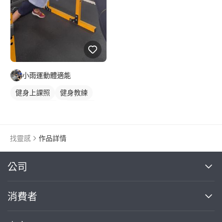
小雨運動體適能
健身上課照
健身教練
私人健身教練
重訓教練
重訓課程
健身課程
胸肌訓練
找靈感
作品詳情
繼續完成
公司
關於我們
消費者
找專家(0)
買服務(0)
媒體報導
買服務