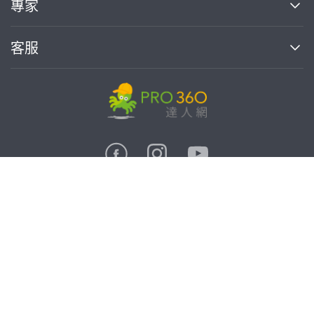
專家
部落格
如何使用PRO360
加入我們
案件中心
客服
熱門服務
投資人關係
成為專家
所有服務
客服中心
合作提案
如何接案
價格行情
使用條款
聯絡我們
專家指南
專家目錄
信任與保障
推廣服務
在地專家推薦
隱私權政策
卓越專家
免費找專家
達人網科技股份有限公司
關鍵字搜尋
公告
特約專家
統一編號:90378737
專業知識
勞健保專區
問專家
新手攻略
©
2026
PRO360. All rights reserved.