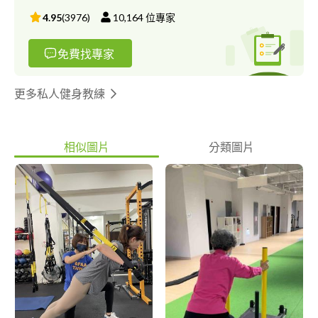
ISCA-健身教練證 TRX-STC 懸吊訓練師 TRX-FTC 功能訓練師
4.95
(
3976
)
10,164
位專家
RADICAL FITNESS - FACTOR F RADICAL FITNESS - ELEVEN
Stick Mobility Training Level 1 上下肢整合訓練研習
免費找專家
—————————————————————— 台北市： 松山 信義 中
山國小 內湖 新北市： 三重
更多私人健身教練
相似圖片
分類圖片