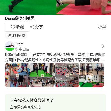
Diana健身訓練照
收藏
分享
檢舉
健身訓練照
Diana
中山區
||運動類||體操|| ||已有7年的教課經驗(俱樂部，學校)|| ||韻律體操
方面||訓練身體柔韌性，協調性(手持器械配合舞蹈)節奏感等等...
——————————————————————— ||幼兒體操||主要訓
練課程為身體協調性，平衡感，手部跟腿部的力量，一些較簡單的
翻滾動作 ——————————————————————— ||健身|| 功
能性訓練 體態雕塑 肌力與體能訓練 -------------------------------------
------------------- 經歷 前韻律體操選手 體操教練 (校隊/社團/俱樂部)
自由教練 (健身/兒童體操) 玉成里社區(樂齡體適能教練) 喜歡運動中
心 (健身教練) 團課老師 (肌力/TRX/體態雕塑)
正在找私人健身教練嗎？
—————————————————————— 嬰幼兒體適能指導員
立即邀請專家來完成
競技體操教練證 樂齡體智能運動指導員 KBC Level 1 ACE-CPT