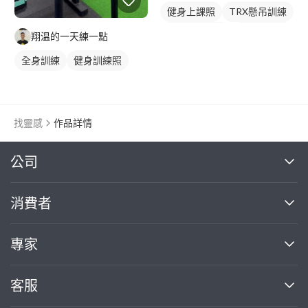
健身上課照
TRX懸吊訓練
私人健身教練
健身團體課
翔温的一天練一點
健身課程
全身訓練
健身訓練照
找靈感
作品詳情
繼續完成
公司
關於我們
消費者
找專家(0)
買服務(0)
媒體報導
買服務
專家
部落格
如何使用PRO360
加入我們
案件中心
客服
熱門服務
投資人關係
成為專家