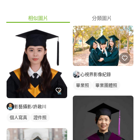
相似圖片
分類圖片
心視界影像紀錄
畢業照
畢業團體照
影藝攝影/許啟川
個人寫真
證件照
藝術照