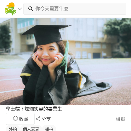
學士帽下燦爛笑容的畢業生
收藏
分享
檢舉
外拍
個人寫真
抓拍