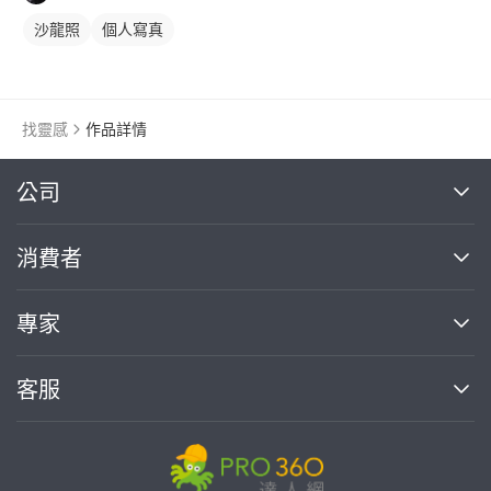
沙龍照
個人寫真
找靈感
作品詳情
繼續完成
公司
關於我們
消費者
找專家(0)
買服務(0)
媒體報導
買服務
專家
部落格
如何使用PRO360
加入我們
案件中心
客服
熱門服務
投資人關係
成為專家
所有服務
客服中心
合作提案
如何接案
價格行情
使用條款