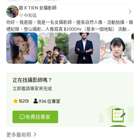
甜 X TIEN 女攝影師
中和區
你好，我是甜，我是一名女攝影師，擅長自然人像、活動拍攝、婚
禮紀錄、登山攝影… 人像寫真 $2000/hr（基本一個地點） 活動紀
錄 $1500/hr（至少2H) 全家福.情侶寫真 $3000/hr 婚禮紀錄
$8000/4H、$12000/8H 登山攝影 另外詳談 任何拍攝需求/寫真/全
家福/畢業照/活動/表演/棚拍...歡迎洽談，用客製化的方式拍出你想
要的樣子，開放各種形式內容需求的拍攝。 攝影作品 >
https://www.behance.net/chentienis0e70
正在找攝影師嗎？
立即邀請專家來完成
5
(
20
)
936
位專家
免費找專家
更多藝術照