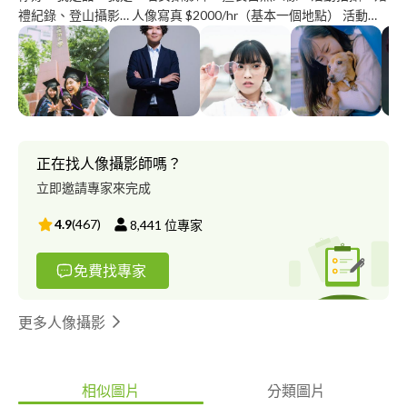
禮紀錄、登山攝影… 人像寫真 $2000/hr（基本一個地點） 活動紀
錄 $1500/hr（至少2H) 全家福.情侶寫真 $3000/hr 婚禮紀錄
$8000/4H、$12000/8H 登山攝影 另外詳談 任何拍攝需求/寫真/全
家福/畢業照/活動/表演/棚拍...歡迎洽談，用客製化的方式拍出你想
要的樣子，開放各種形式內容需求的拍攝。 攝影作品 >
https://www.behance.net/chentienis0e70
正在找人像攝影師嗎？
立即邀請專家來完成
4.9
(
467
)
8,441
位專家
免費找專家
更多人像攝影
相似圖片
分類圖片