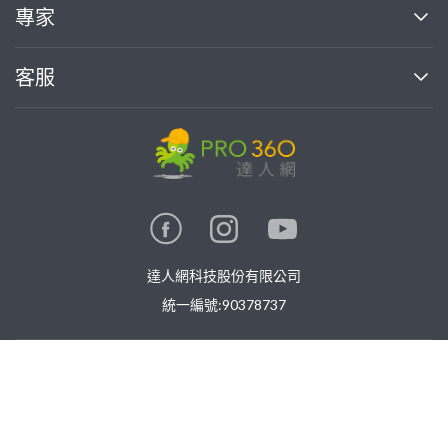
買服務
專家
部落格
如何使用PRO360
加入我們
案件中心
客服
熱門服務
投資人關係
成為專家
所有服務
客服中心
合作提案
如何接案
價格行情
使用條款
聯絡我們
專家指南
專家目錄
信任與保障
推廣服務
在地專家推薦
隱私權政策
卓越專家
達人網科技股份有限公司
關鍵字搜尋
公告
特約專家
統一編號:90378737
專業知識
勞健保專區
問專家
免費找專家
新手攻略
©
2026
PRO360. All rights reserved.