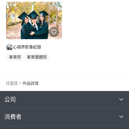
心視界影像紀錄
畢業照
畢業團體照
找靈感
作品詳情
繼續完成
公司
關於我們
消費者
找專家(0)
買服務(0)
媒體報導