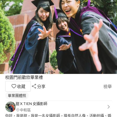
校園門前歡欣畢業禮
收藏
分享
檢舉
畢業團體照
甜 X TIEN 女攝影師
中和區
你好，我是甜，我是一名女攝影師，擅長自然人像、活動拍攝、婚