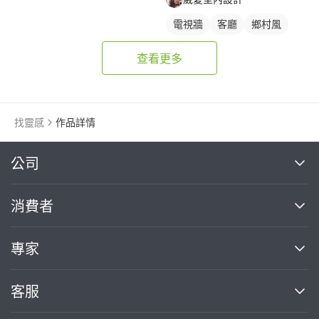
電視牆
客廳
鄉村風
查看更多
找靈感
作品詳情
繼續完成
公司
關於我們
消費者
找專家(0)
買服務(0)
媒體報導
買服務
專家
部落格
如何使用PRO360
加入我們
案件中心
客服
熱門服務
投資人關係
成為專家