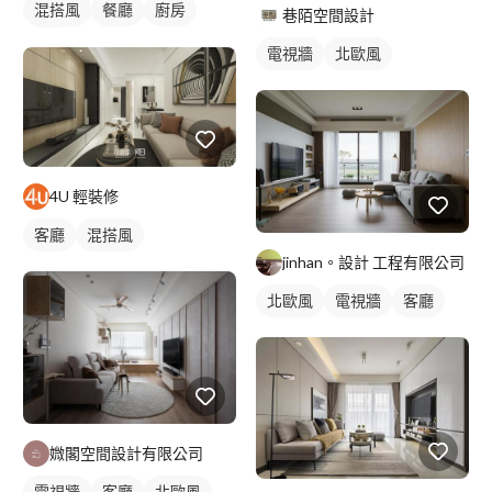
混搭風
餐廳
廚房
巷陌空間設計
客廳
電視牆
北歐風
4U 輕裝修
客廳
混搭風
jinhan。設計 工程有限公司
北歐風
電視牆
客廳
媺閣空間設計有限公司
電視牆
客廳
北歐風