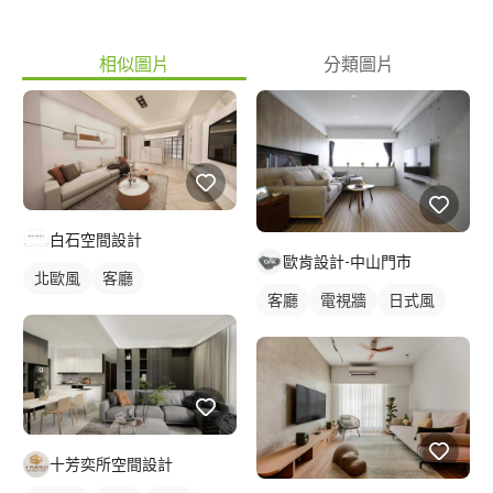
修商業同業公會 學術委員會委員 社團法人台灣住宅品質消費者保
護協會 住保設計師 社團法人台灣設計菁英協會 設計師 GD綠裝修
相似圖片
分類圖片
認證專案執行人員 國定古蹟國立臺灣博物館本館與古生物館餐廳
與商品部施工圖繪製設計
白石空間設計
歐肯設計-中山門市
北歐風
客廳
客廳
電視牆
日式風
十芳奕所空間設計