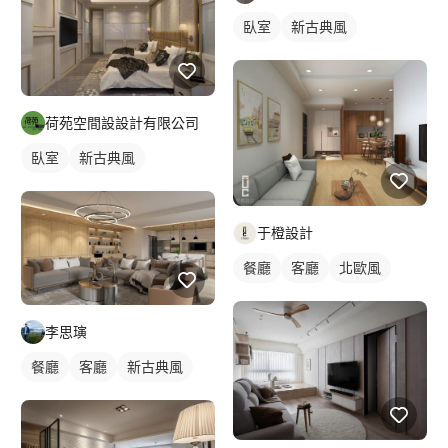
臥室
新古典風
荷苑空間設設計有限公司
臥室
新古典風
于橙設計
餐廳
客廳
北歐風
李思璌
餐廳
客廳
新古典風