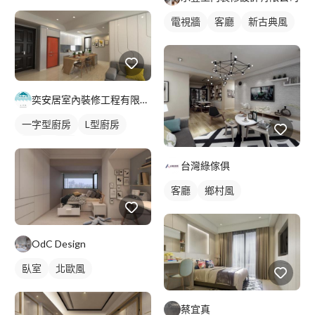
電視牆
客廳
新古典風
奕安居室內裝修工程有限公司
一字型廚房
L型廚房
餐廳
廚房
台灣綠傢俱
客廳
鄉村風
OdC Design
臥室
北歐風
蔡宜真