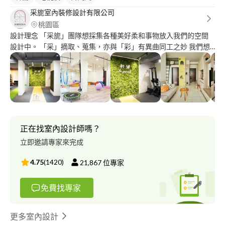
采旎室內裝修設計有限公司
桃園區
設計理念 「采旎」團隊想採集各種美好柔和事物放入我們的空間
設計中。 「采」摘取、蒐集，亦與「彩」有異曲同工之妙 我們想
採集美好的素材與色彩，並找到優良的工班與廠商，帶給消費者美
好的裝修體驗。 「旎」柔和美好的象徵 我們想打造能帶給使用者
舒適自在的空間，並能從中感受美好。「旎」這個字，取自創辦人
的名字之一， 「旖旎」（一ˇㄋ一ˇ；yǐ nǐ），代表柔和美好的樣
子，也是我們想帶給大家的感受。 「采旎」一個清新且敢於創新
的設計團隊 秉持初入設計界至今的初衷，實踐人本主義的美學設
計，堅持至上的品質。 團隊注重空間與人之間的流動，透過設計
正在找室內設計師嗎？
達到平衡，讓使用者從中感受身心靈的放鬆，由心出發的設計，讓
立即邀請專家來完成
溫度融入於空間中，打造充滿生命力的空間。 在充斥裝修蟑螂的
裝修界，我們堅持品牌精神，出淤泥而不染，落實設計的合法性、
4.75
(
1420
)
21,867
位專家
嚴選工班與建材，帶給您安心、放心的裝修體驗。 團隊亦不忘初
衷，持續學習、持續成長，將新工法、新建材、新想法帶入空間設
免費找專家
計中。 公司統編 經濟部/財政部登記有案：90024989 相關經歷 陳
卲奇 ◆現任／ 設計總監 ◆學歷／ 國立臺中科技大學 ◆經歷／ 旎
茉空間美學工作室 負責人 中華民國室內裝修專業技術人員學會 北
更多室內設計
區督導 台灣室內設計裝飾協會 法規委員會 委員 桃園市室內設計裝