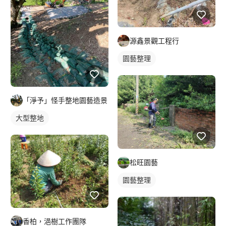
源鑫景觀工程行
園藝整理
「淨予」怪手整地園藝造景
大型整地
松旺園藝
園藝整理
香柏，浥樹工作團隊