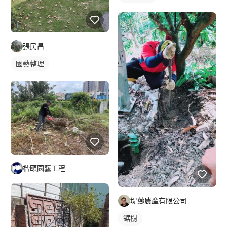
張民昌
園藝整理
楷頤園藝工程
堤薌農產有限公司
鋸樹