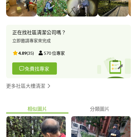
題防治 ⭐ 病媒孳生源監測計畫 ⭐ 營業環境顧問 服務流程： 環境會
勘評估＞溝通說明與報價＞制定項目＞安排合理作業時間 提供方
案： ⭐統包顧問專案 ⭐訂閱方案 ⭐單次方案 主要特色： 「價格透
明合理」 依據客戶預算需求，客製專屬方案與作業計畫，撇除不
需要的服務節省預算。 「環境追蹤報告」 記錄實際作業情況與問
正在找社區清潔公司嗎？
題，定期提供環境分析報告，供業主全面追蹤了解環境成效。
立即邀請專家來完成
「完善保固、追蹤」 定期追蹤環境後續情況，若有疑問，則安排
人員到場協助處理。 專業項目： 我們具有ISO:22000、HACCP
4.89
(
35
)
570
位專家
相關案場作業經驗，能有效管理環境，我們致力於為各種場所提供
平價、高品質的服務，使用安全有效的化學品和設備，由專業技術
免費找專家
人員進行服務，讓您全面掌控環境。 選擇邊境，替您守護家園邊
境! 邊境環衛管理實業 環藥病媒字第03-159號 統編:91843851
更多社區大樓清潔
相似圖片
分類圖片