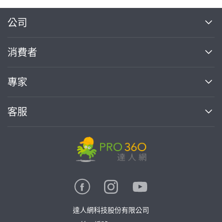
繼續完成
公司
關於我們
消費者
找專家(0)
買服務(0)
媒體報導
買服務
專家
部落格
如何使用PRO360
加入我們
案件中心
客服
熱門服務
投資人關係
成為專家
所有服務
客服中心
合作提案
如何接案
價格行情
使用條款
聯絡我們
專家指南
專家目錄
信任與保障
推廣服務
在地專家推薦
隱私權政策
卓越專家
達人網科技股份有限公司
關鍵字搜尋
公告