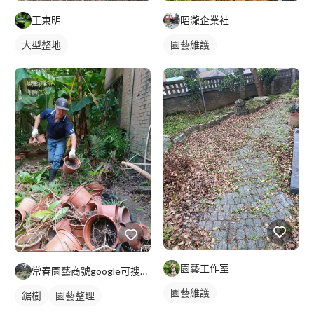
王東明
昭瀧企業社
大型整地
園藝維護
園藝工作室
常春園藝商號google可搜尋到:統編79855748
園藝維護
鋸樹
園藝整理