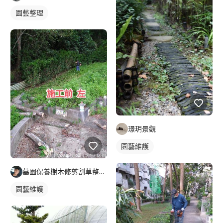
園藝整理
璟玥景觀
園藝維護
墓園保養樹木修剪割草整理及外牆清潔
園藝維護