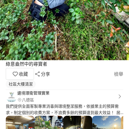
綠意盎然中的尋寶者
收藏
分享
檢舉
社區大樓清潔
邊境環衛管理實業
八德區
我們提供全面客製專業消毒與環境整潔服務，依據業主的預算需
求，制定個別的收費方案，不浪費多餘的預算達到最大效益！ 居
家項目： ⭐ 輕度、深度清潔 ⭐ 商業清潔 ⭐ 空屋/入住清潔 ⭐ 寵物與
動保環境清潔 病媒項目： ⭐ 蟲鼠害防治 ⭐ 人流環境滅菌 ⭐ 白蟻問