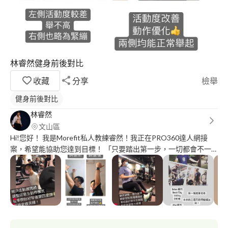
林睿然健身前後對比
收藏
分享
檢舉
健身前後對比
林睿然
文山區
Hi!您好！ 我是Morefit私人教練睿然！我正在PRO360達人網接
案，希望能協助您達到目標！ 「只要踏出第一步，一切都會不一
樣！」 運動對於身體健康以及生活功能可帶來很大的幫助和改
善，如何持之以恆、精進自己的體能非常的重要。 而將正確及良
好的訓練帶給我所有的學生們， 是我一直以來努力的目標！ 我能
夠善用我的專長讓學生們都能變得更強壯且有更健康的身體。 依
照學生的目標規劃課表， 並且給予飲食建議，讓學生都能穩穩的
進步是我最開心的事！ 【讓我來協助你，改變就從現在開始！】