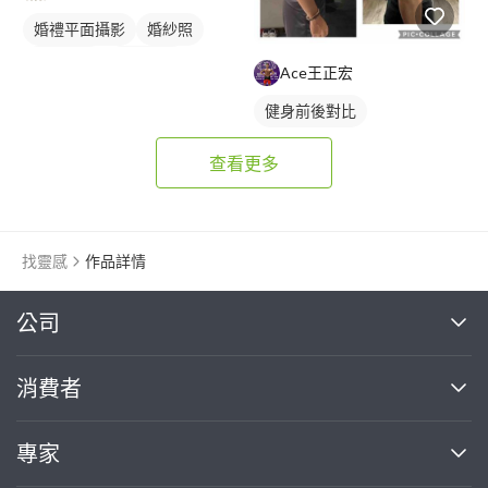
婚禮平面攝影
婚紗照
婚禮攝影
新娘秘書
Ace王正宏
健身前後對比
查看更多
找靈感
作品詳情
繼續完成
公司
關於我們
消費者
找專家(0)
買服務(0)
媒體報導
買服務
專家
部落格
如何使用PRO360