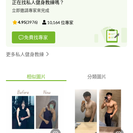
正在找私人健身教練嗎？
立即邀請專家來完成
4.95
(
3976
)
10,164
位專家
免費找專家
更多私人健身教練
相似圖片
分類圖片