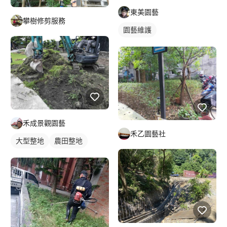
東美園藝
攀樹修剪服務
園藝維護
禾成景觀園藝
禾乙園藝社
大型整地
農田整地