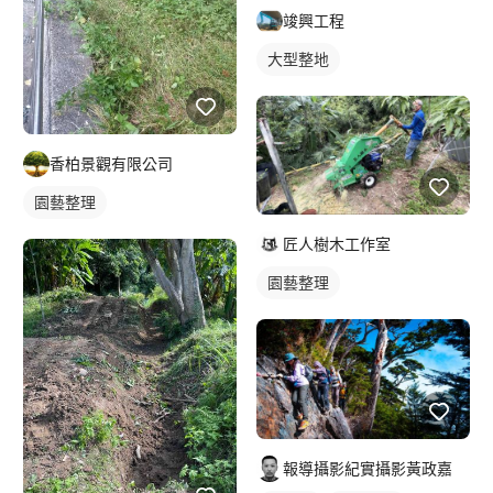
竣興工程
大型整地
香柏景觀有限公司
園藝整理
匠人樹木工作室
園藝整理
報導攝影紀實攝影黃政嘉