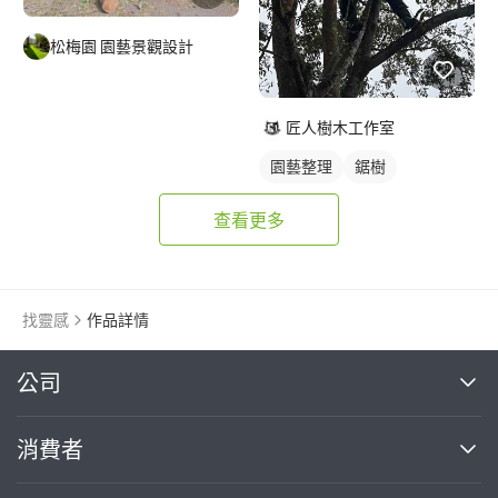
松梅園 園藝景觀設計
匠人樹木工作室
園藝整理
鋸樹
查看更多
找靈感
作品詳情
繼續完成
公司
關於我們
消費者
找專家(0)
買服務(0)
媒體報導