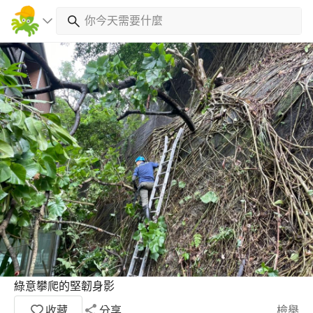
綠意攀爬的堅韌身影
收藏
分享
檢舉