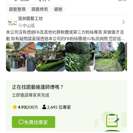
園藝整理
園藝修剪
鋸樹
浥澍園藝工坊
中山區
本公司沒有透過FB及其他社群軟體或第三方粉絲專頁 來做徵才活
動 如有疑問請直接透過本公司的FB粉絲團或IG私訊詢問 您好這邊
是浥澍園藝工坊 很高興有能為您服務的機會 您可以提供清楚的環
境照片或者跟您約時間場勘 報價會比較精準唷 ☑️樹木修剪 需要現
勘評估地形環境配合吊車或是攀樹師 ☑️室內外植栽維護保養 室內
植栽定期維護 ☑️草坪定期維護 除草草皮雜草拔除維持單一草皮美
觀性 ☑️病蟲害防治 施肥 針對客戶所種植的植栽量身 定制專用的藥
物防治及施肥設定 ☑️代客送禮 花籃 花束 盆器相關資材採購 植栽植
樹相關問題諮詢 ☑️報價均需現場現勘後依照草坪大小 植栽灌木數
正在找園藝維護師傅嗎？
量 以及客戶需要修剪及清運量多寡的程度來做實際報價 ☑️樹木修
立即邀請專家來完成
剪需現勘後選擇施作方式後額外報價 互相交流溝通 報價透明才能
把真正客戶想要的結果展現出來
4.93
(
2007
)
2,645
位專家
免費找專家