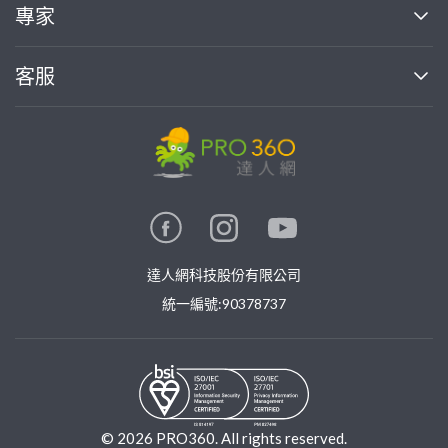
買服務
專家
部落格
如何使用PRO360
加入我們
案件中心
客服
熱門服務
投資人關係
成為專家
所有服務
客服中心
合作提案
如何接案
價格行情
使用條款
聯絡我們
專家指南
專家目錄
信任與保障
推廣服務
在地專家推薦
隱私權政策
卓越專家
達人網科技股份有限公司
關鍵字搜尋
公告
特約專家
統一編號:90378737
專業知識
勞健保專區
問專家
新手攻略
©
2026
PRO360. All rights reserved.