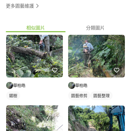
更多園藝維護
相似圖片
分類圖片
華柏皓
華柏皓
鋸樹
園藝修剪
園藝整理
鋸樹