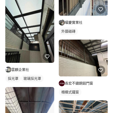
曜慶實業社
外牆磁磚
雲麒企業社
採光罩
玻璃採光罩
長宏不鏽鋼鋁門窗
陽台採光罩
柵欄式鐵窗