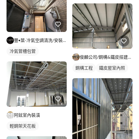
豐•葉-冷氣空調清洗/安裝/移機
冷氣管槽包管
俊麟公司/鋼構&鐵皮搭建&採光罩
鋼構工程
鐵皮屋室內照
阿鉉室內裝潢
輕鋼架天花板