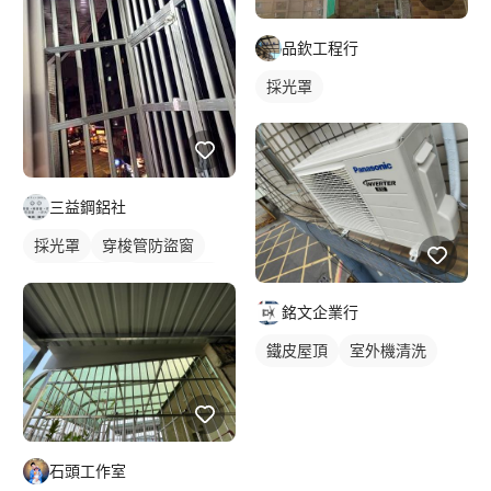
品欽工程行
採光罩
三益鋼鋁社
採光罩
穿梭管防盜窗
活動式鐵窗
鐵窗/防盜窗
銘文企業行
鐵皮屋頂
室外機清洗
石頭工作室