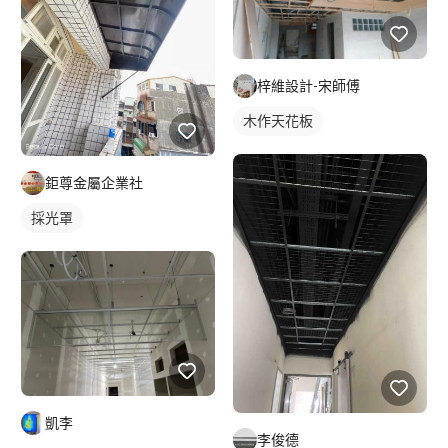
梓維設計-宋師傅
木作天花板
鉅尊金屬企業社
採光罩
凱李
李俊德