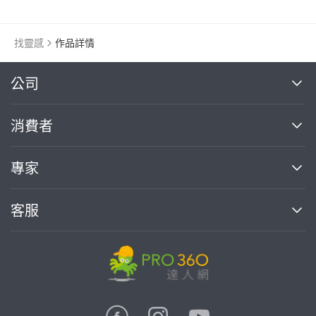
找靈感
作品詳情
繼續完成
公司
關於我們
消費者
找專家(0)
買服務(0)
媒體報導
買服務
專家
部落格
如何使用PRO360
加入我們
案件中心
客服
熱門服務
投資人關係
成為專家
所有服務
客服中心
合作提案
如何接案
價格行情
使用條款
聯絡我們
專家指南
專家目錄
信任與保障
推廣服務