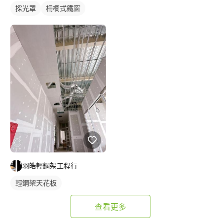
採光罩
柵欄式鐵窗
羽皓輕鋼架工程行
輕鋼架天花板
查看更多