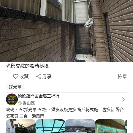
光影交織的窄巷秘境
收藏
分享
檢舉
採光罩
德欣鋁門窗金屬工程行
香山區
玻璃、PC採光罩 PC板、鐵皮浪板更換 窗戶乾式施工舊換新 陽台
氣密窗 三合一通風門