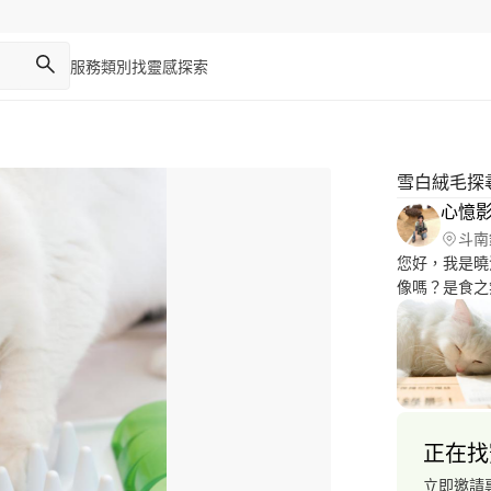
服務類別
找靈感
探索
雪白絨毛探
心憶
斗南
您好，我是曉
像嗎？是食之
眼前，令你/妳心動的回憶？
下觸動人心的
拍攝都是珍貴
正在找
立即邀請