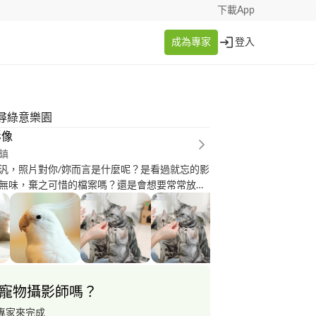
下載App
成為專家
登入
尋綠意樂園
影像
鎮
汎，照片對你/妳而言是什麼呢？是看過就忘的影
無味，棄之可惜的檔案嗎？還是會想要常常放在
 時間走過無法重來，我致力於留
回憶，留住自然真情的畫面，對我而言，每一次
的時刻，每一次委託，都是真心的交付。
寵物攝影師嗎？
專家來完成