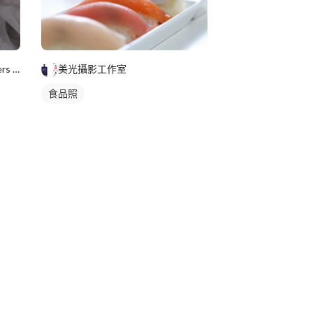
Yumi手作烘焙/韓式擠花/flowers cake/香氛蠟
美光攝影工作室
食品照