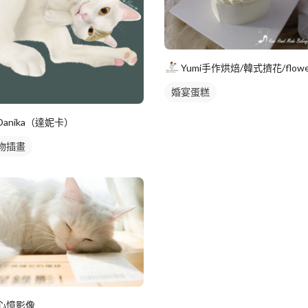
婚宴蛋糕
Danika（達妮卡）
物插畫
心憶影像