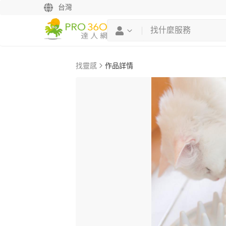
台灣
找靈感
作品詳情