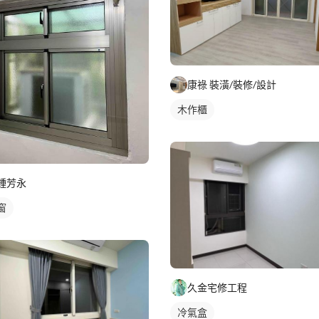
康祿 裝潢/裝修/設計
木作櫃
鍾芳永
窗
久金宅修工程
冷氣盒