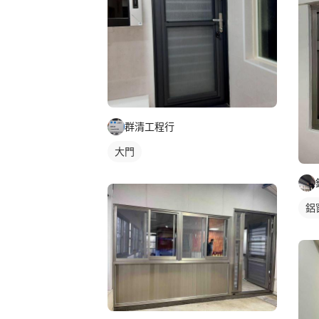
群清工程行
大門
鋁