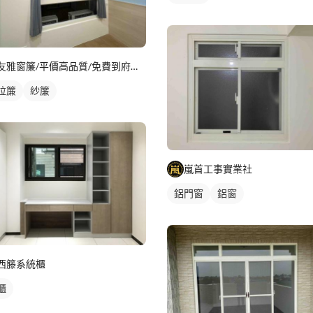
友雅窗簾/平價高品質/免費到府丈量報價
拉簾
紗簾
嵐首工事實業社
鋁門窗
鋁窗
西籐系統櫃
櫃