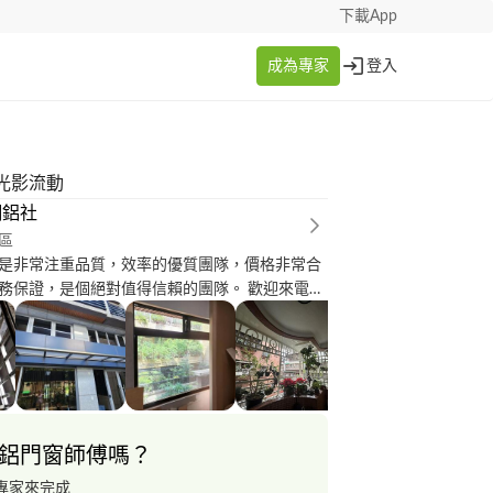
下載App
成為專家
登入
光影流動
鋼鋁社
區
是非常注重品質，效率的優質團隊，價格非常合
務保證，是個絕對值得信賴的團隊。 歡迎來電洽
窗/氣密窗/隔音窗/防盜
浴拉門/防火門/玻璃屋/採光罩/雙玄關大門/統包
鋁門窗師傅嗎？
專家來完成