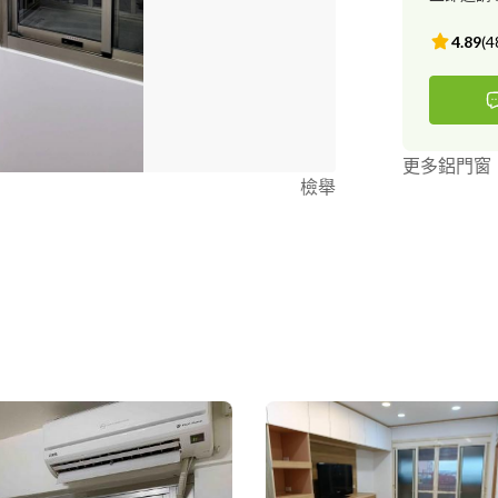
4.89
(
4
更多鋁門窗
檢舉