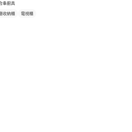
合夆廚具
廳收納櫃
電視櫃