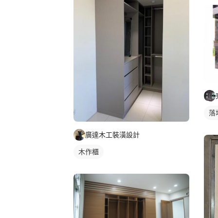
落
廣達木工裝潢設計
木作櫃