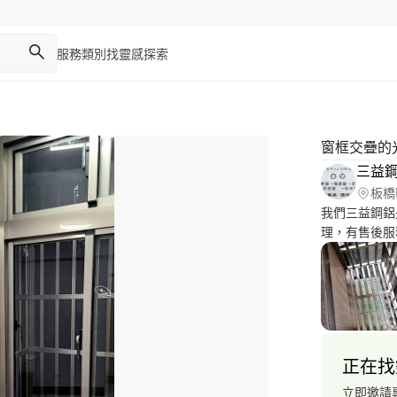
服務類別
找靈感
探索
窗框交疊的
三益
板橋
我們三益鋼鋁
理，有售後服
詢，免費丈量及估價。 服務項目 鋁門
窗/遮雨棚/淋
工程。。。
正在找
立即邀請