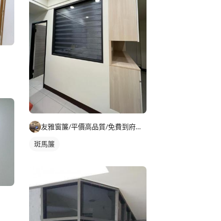
友雅窗簾/平價高品質/免費到府丈量報價
斑馬簾