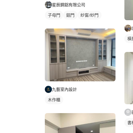
星辰鋼鋁有限公司
子母門
鋁門
紗窗/紗門
橫
九藝室內設計
木作櫃
書