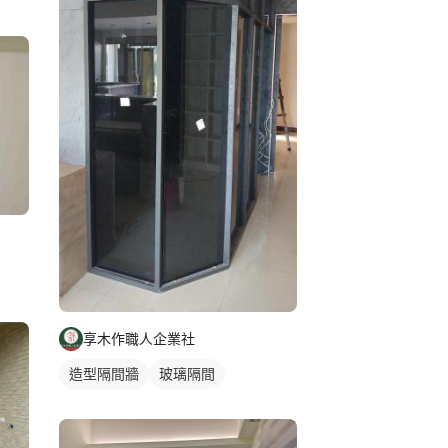
享木作職人企業社
造型隔間牆
玻璃隔間