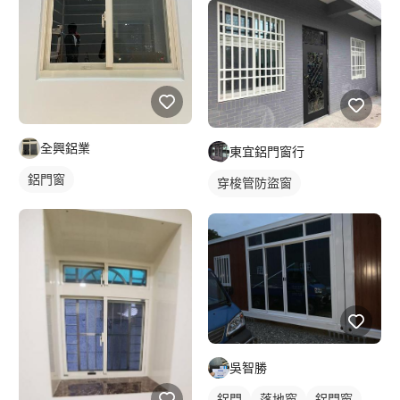
全興鋁業
東宜鋁門窗行
鋁門窗
穿梭管防盜窗
鐵窗/防盜窗
吳智勝
鋁門
落地窗
鋁門窗