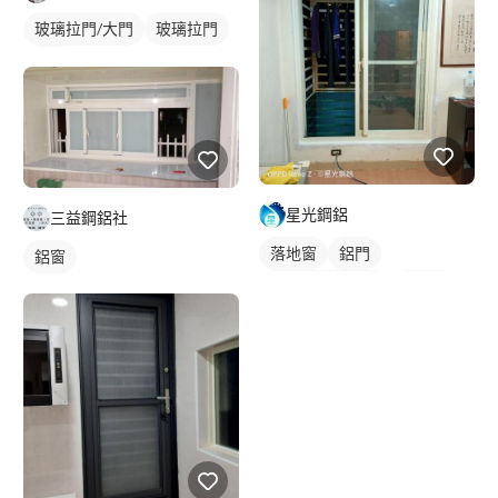
玻璃拉門/大門
玻璃拉門
大門
星光鋼鋁
三益鋼鋁社
落地窗
鋁門
鋁窗
橫拉式落地門窗
鋁門窗
玻璃鋁門