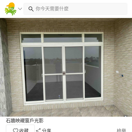
石牆映襯窗戶光影
收藏
分享
檢舉