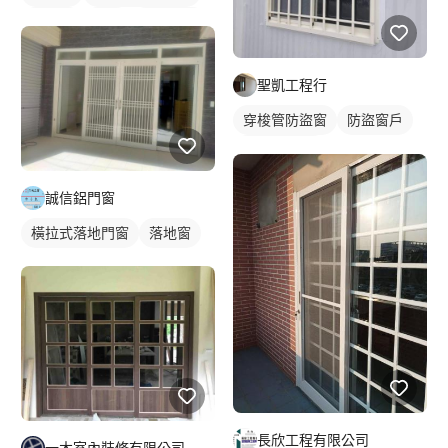
鋁門窗
鋁門
玻璃鋁門
聖凱工程行
穿梭管防盜窗
防盜窗戶
鐵窗/防盜窗
誠信鋁門窗
橫拉式落地門窗
落地窗
長欣工程有限公司
一木室內裝修有限公司