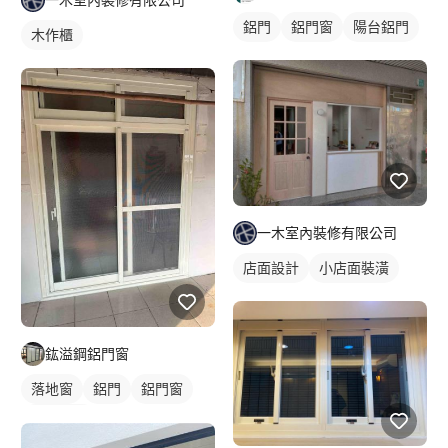
鋁門
鋁門窗
陽台鋁門
木作櫃
一木室內裝修有限公司
店面設計
小店面裝潢
鈜溢鋼鋁門窗
落地窗
鋁門
鋁門窗
玻璃鋁門