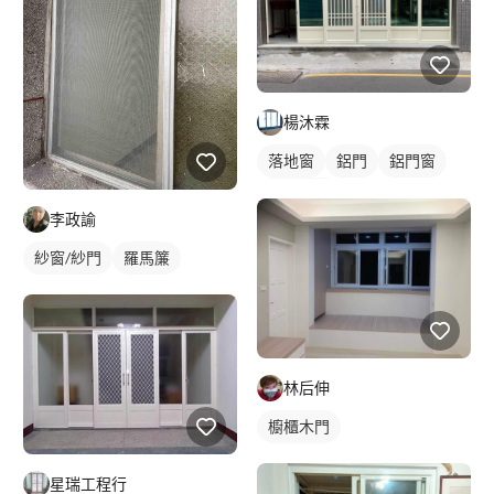
楊沐霖
落地窗
鋁門
鋁門窗
玻璃鋁門
李政諭
紗窗/紗門
羅馬簾
林后伸
櫥櫃木門
星瑞工程行