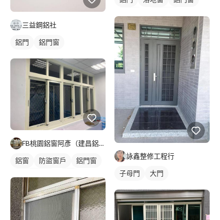
裝潢板
玻璃鋁門
三益鋼鋁社
鋁門
鋁門窗
FB桃園鋁窗阿彥（建昌鋁門窗）
詠鑫整修工程行
鋁窗
防盜窗戶
鋁門窗
子母門
大門
鐵窗/防盜窗
鋁門
玻璃鋁門