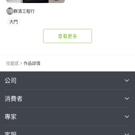
群清工程行
大門
查看更多
找靈感
作品詳情
繼續完成
公司
關於我們
消費者
找專家(0)
買服務(0)
媒體報導
買服務
專家
部落格
如何使用PRO360
加入我們
案件中心
客服