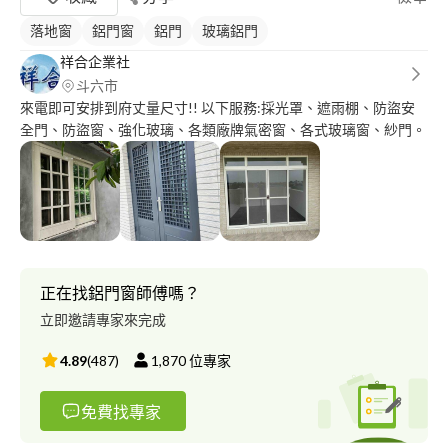
落地窗
鋁門窗
鋁門
玻璃鋁門
祥合企業社
斗六市
來電即可安排到府丈量尺寸!! 以下服務:採光罩、遮雨棚、防盜安
全門、防盜窗、強化玻璃、各類廠牌氣密窗、各式玻璃窗、紗門。
正在找鋁門窗師傅嗎？
立即邀請專家來完成
4.89
(
487
)
1,870
位專家
免費找專家