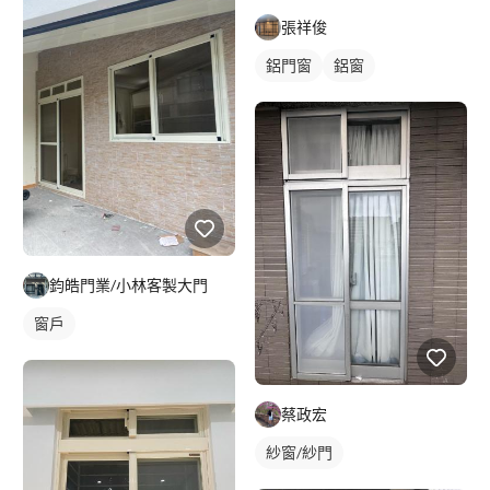
張祥俊
鋁門窗
鋁窗
鈞皓門業/小林客製大門
窗戶
蔡政宏
紗窗/紗門