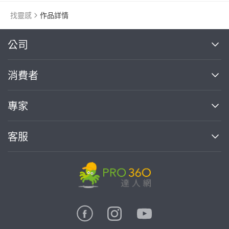
找靈感
作品詳情
繼續完成
公司
關於我們
消費者
找專家(0)
買服務(0)
媒體報導
買服務
專家
部落格
如何使用PRO360
加入我們
案件中心
客服
熱門服務
投資人關係
成為專家
所有服務
客服中心
合作提案
如何接案
價格行情
使用條款
聯絡我們
專家指南
專家目錄
信任與保障
推廣服務
在地專家推薦
隱私權政策