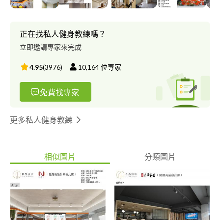
?溫馨提醒? 我知道在這平台太多訊息了，懇請撥一點時間了解我們
公司服務內容，會讓你們知道我們的用心跟別家就是不一樣歐? ?可
先丈量規劃平面圖與初估報價 設計師到府場刊丈量一趟3600元，
正在找私人健身教練嗎？
如有簽約可免費，感謝支持? ?住宅簡易報價 1.住宅設計費(平面,水
立即邀請專家來完成
電,燈具,立面,繪製精細3D,材質,風格,提案) 1坪約4_6千一坪 2.工程
費用(坪) 新屋3_5萬/中古屋8_10萬 3.監工費用 約總工程10%-15%
4.95
(
3976
)
10,164
位專家
(依照專案有所不同)(不含室裝申請) ?商業空間簡易報價 1.商業空間
設計費:依據空間主題複雜度評估設計費約一坪4500-6000元(要看
免費找專家
複雜度） 2.工程報價:一般商業空間管線都會重新配管，工程預算
抓ㄧ坪5-8萬起 3.監工費用 約總工程10%-15%(依照專案有所不同)
(不含室裝申請) 室內設計費用PRO360公佈費用
更多私人健身教練
https://www.pro360.com.tw/price/interior_design ?溫馨提醒? 1.
懇請業主自己抓預算費用要合理，看到別家低於一般行情價要特別
注意 。 2.價格部份，我們的施工品質嚴格把關,價格會合理化公開
相似圖片
分類圖片
透明,不會為了消價讓品質扣分，一分錢一分貨很重要。 3.PRO360
為了保護業主公平交易紀錄，提供了聊天室（業主）只要回覆訊
息，我們就會被扣2_4千元(跟你們寫預算有差),真的覺得我們不錯
又不想我們被扣錢，你們也可以網路搜尋景泰設計就會看到我的網
頁了 4..如果看完以上敘述迫不及待想跟我們聯絡的話，歡迎諮詢 ?
設計與工程流程? 電話初步諮詢與預算,說明設計監工費>現場丈量,