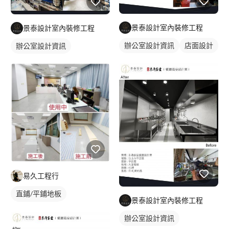
圖>進行初估報價>完成設計約付款。 2.工程程序>現場丈量>需求
溝通>繪製平面配置圖>確認初估報價簽約>再次繪製平面確認施工
景泰設計室內裝修工程
景泰設計室內裝修工程
圖>安排進度表>進行施工>完工確認。(單純只有繪製施工圖，一
般收費標準佔總工程費約5-8％費用)(依照專案有所不同) Q:這麼樣
辦公室設計資訊
店面設計
辦公室設計資訊
跟設計師溝通,我想要的風格與需求呢？ A:可以收集一些喜歡的空
間照片或是影片,寫下你想要的空間氛圍,喜歡的飯店或是不喜歡的
事物,還有多跟家庭成員溝通收納等問題,收集好給設計師參考,大大
提升設計師規劃理想的空間歐，多溝通讓設計師多了解你們，對未
來順利執行案子非常有幫助。 Q:為什麼要監工費與工程管理證照
A:本公司有具備專業工程管理施工證照人員,執行工程時要有經驗
豐富的工務掌握工程進度與廠商協調及工程管理，讓整個工程順利
完成收尾，幫客戶把關施工品質非常重要的角色,監工費一般收費
標準佔總工程費10~15％費用。(包含繪製施工圖與系統套圖)。 Q:
工程是給設計師,還是我自己發包呢？ A:自己發包也可以,不過你要
花很多時間,很多工班做不出你的預期,導致修改追加糾紛等問題,如
易久工程行
果交給設計師當然省去很多問題可以控制預算,施工品質把關,還有
售後服務雖然費用上貴一些,這麼算都划算歐。 Q:設計公司繪圖估
直鋪/平鋪地板
景泰設計室內裝修工程
價要多久時間呢？ A:從丈量到第一次平面配置約7個工作天，確認
塑膠地板成品
平面圖後估價預計14個工作天。 Q:施工時間大約多久？ A:一般住
辦公室設計資訊
宅30坪約45個工作天，商業空間30坪約60個工作天。 Q:我自己搞