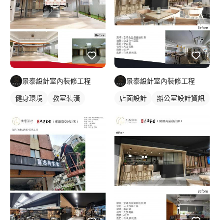
洽談需求內容>進行平面配置 >初次討論平面配置>確認平面配置後
初估工程報價>進行設計簽約>細部平面確認>繪製精細3D圖>進行
工程項目報價>工程合約>繪製確認施工圖>施工進度表>進場施工
========================= ?溝通諮詢 溝通階段1.初步溝通瞭
解資訊2.需求預算規劃3.各階段及服務流程說明4.設計、監工、工
程等費用說明 需求規劃1.現場丈量（預售屋另規劃）2.設計風格討
論3.需求內容洽談4.執行平面配置與規劃 ?合約簽訂 設計合約1.平
面配置確認2.初估工程總預算3.設計合約簽訂 設計執行1.風格提案
景泰設計室內裝修工程
景泰設計室內裝修工程
2.繪製精細3D3.系統套圖 工程合約1.工程項目報價2.工程合約簽訂
健身環境
教室裝潢
店面設計
辦公室設計資訊
3.繪製施工圖 ?施工交屋 工程施工1.施工進度確認2.專人監工及回
報3.依照合約收取各階段費用 完工交屋1.驗收交屋2.收取尾款費用
辦公室設計
3.售後服務及保固 ========================= FAQ常見問答
辦公室設計資訊
Q:你們與其他室內裝修工程有什麼不同 A:我們除了施工工程外，
我們還兼具美學設計能力,我們的作品有很多設計規範書，都是我
們做的。 Q:這麼保證你們施工品質呢？ A:我們公司在業界15年
了，經歷一線品牌嚴格考驗，對於施工品質非常要求，市面上比低
價的很多往往為了降低成本品質相對施工品質比較差也比較堪慮，
目前市面上還有很多我們的作品，可到現場参觀，住宅比較不方便
参觀。 Q:如何與設計公司配合呢？ A:1.設計約程序>現場丈量>需
求溝通>繪製平面配置圖>初估工程總預算>確認設計約報價簽約>
進行平面圖確認>風格提案確認>精細繪製3D圖確認>完成系統套