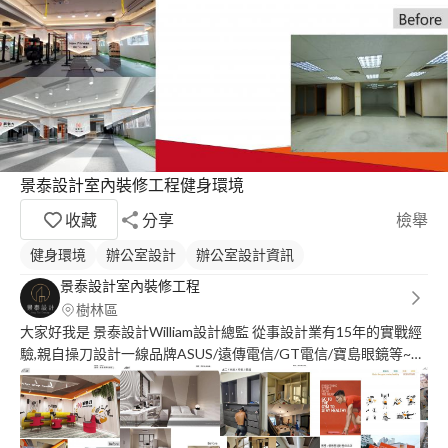
景泰設計室內裝修工程健身環境
收藏
分享
檢舉
健身環境
辦公室設計
辦公室設計資訊
景泰設計室內裝修工程
樹林區
大家好我是 景泰設計William設計總監 從事設計業有15年的實戰經
驗,親自操刀設計一線品牌ASUS/遠傳電信/GT電信/寶島眼鏡等~還
有住宅設計與施工,受業主肯定。 我們專為服務商業空間,住家設計
工程 歡迎諮詢??? 本公司有專業工程管理證照(認可證字號
40EB018596) 景泰設計室內裝修工程行jing_tai_design 網路官網.
臉書.賴官網都可找到我們 官網: https://www.jing-tai-design.com/