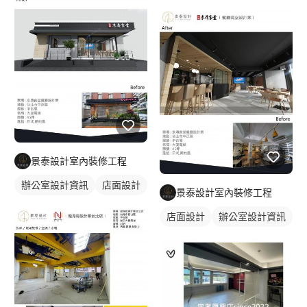
不清預算這麼辦？ A:預算會影響裝潢內容先詢問設計師，也可以
抓出總預算提供給設計師幫你評估是否可以執行或是自己分割預
算:例如設計費,工程費,監工費,家電傢俱等費用 Q:擔心被設計師當
盤子嗎？ 人生有幾次裝潢呢?現在網路發達,查詢價格透明超簡單(不
是比便宜就好,魔鬼藏在細節裡)1.一分錢一分貨觀念2.事前溝通項目
數量材質標示3.簽訂合約避免糾紛。 Q:為何市面上有些說不用設計
費呢？ A:有可能會把設計費加在工程報價或是其他項目。 Q:為何
系統櫃公司畫圖都不用費用 A:一般設計公司初期丈量，繪製平面
配置 初估報價是不須費用，等確認價格後，才會付訂金，再次修
改繪製圖面確認進行工程事項。 Q:為何設計公司不做局部修繕 A:
因為局部修繕費用比較高，例如安裝單項物品須要工資或是局部修
景泰設計室內裝修工程
繕油漆漏水，因為量少成本會很高，客戶比較沒有辦法接受，通常
辦公室設計資訊
店面設計
都是針對老客戶做服務為主。 Q:為何設計公司單項採購會比網路
景泰設計室內裝修工程
貴 A:有可能用大陸貨比價，客戶要把運費,安裝,保固,等現場因素考
店面設計
辦公室設計資訊
量進來，這也是客戶比較有爭議的問題，我們都會先告知產品好壞
及費用客戶同意再施作。 Q:為何空調,家飾,傢具,家電,設計公司不
包含？ A:因為價差很大比較有爭議，家電家具採購須要花較長時
間挑選製作清單給客戶確認，一般設計公司比較不會去做，我們公
司可以幫客戶採購但須要5%服務費因為人事成本考量，所以我們
都會建議傢俱店給客戶參考,或是提供設計師陪同挑選。 Q:我需要