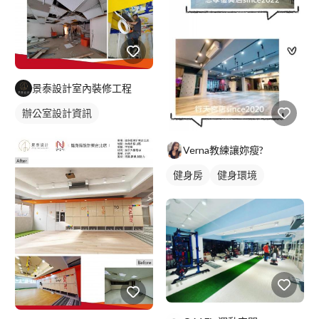
申請室內裝修許可證嗎？ A:一般住家可以詢問管委會，也可以上
網查詢，商業空間基本上都需要申請,我們有代辦申請室裝,消防,建
築結構申請，標準規費費用住宅約6~8萬，商業空間8~10萬，消防
許可證跟消防設備施工須另計報價此報價都是由業主付款，不包含
在工程內。 Q:為何要簽約呢？ A:保障雙方權益，避免爭議，遵循
合約內容項目有依據。 Q:付款方式 A:報價雙方議價完成後，付訂
景泰設計室內裝修工程
金1成合約 工程約簽約訂金3成,油漆進場完成5成 驗收簽章1成。
辦公室設計資訊
Q:你們服務地區有那些? A:1.台北市:大安區 信義區 中山區 萬華區
2.新北市:新莊區 樹林區 永和區 中和區 板橋區 3.台中市:西區 北區
西屯區 4.桃園市桃園區
Verna教練讓妳瘦?
健身房
健身環境