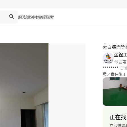
服務類別
找靈感
探索
素白牆面等
堃鐙
西屯
******** I
證／責任施工 
（全台適用） 
歷：民宿、咖
港隧道油漆工
科技股份有限
油漆工程
正在找
立即邀請