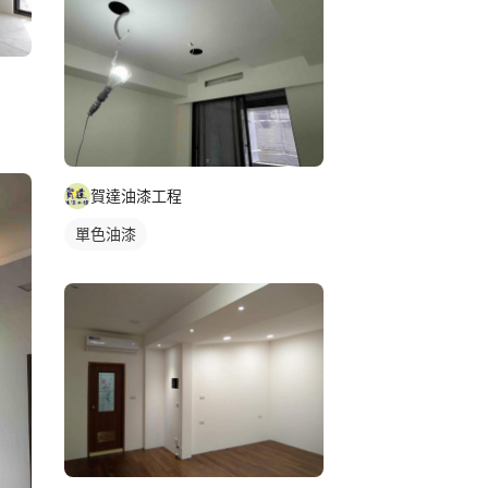
賀達油漆工程
單色油漆