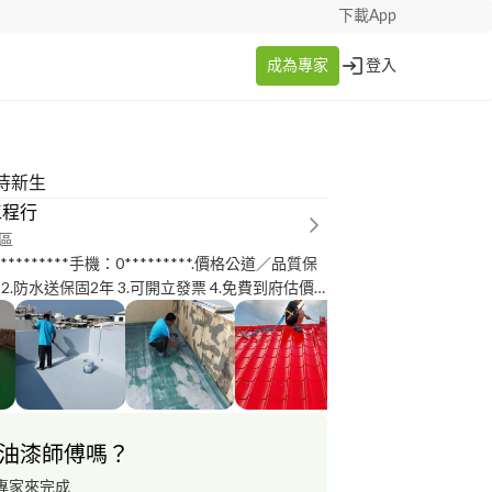
下載App
成為專家
登入
待新生
工程行
區
D:0*********手機：0*********.價格公道／品質保
2.防水送保固2年 3.可開立發票 4.免費到府估價
5.預約成功享獨家優惠 6.十年以上老經驗 7.經
啡廳、民宅、別墅屋頂防水及室內油漆／高雄過
程／88快速道路萬大大橋防鏽油漆工程／英業達
公司批土工程／鐵皮浪板漆／台南保安大隊室內
油漆師傅嗎？
專家來完成