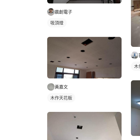
晨創電子
吸頂燈
木
黃嘉文
木作天花板