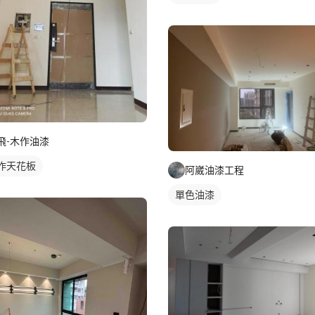
飛-木作油漆
作天花板
阿崴油漆工程
單色油漆