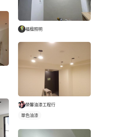
福楹照明
榮馨油漆工程行
單色油漆