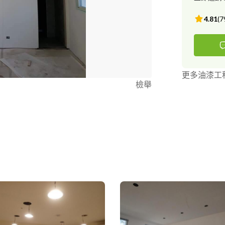
4.81
(
7
更多油漆工
檢舉