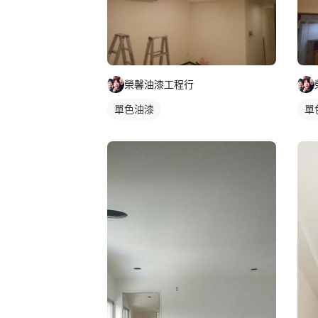
榮馨油漆工程行
單色油漆
單