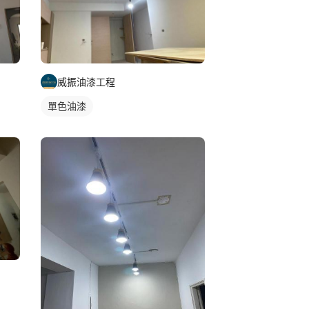
威振油漆工程
單色油漆