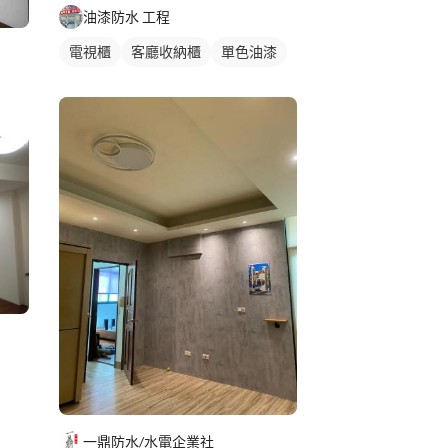
油漆防水 工程
電視櫃
客廳收納櫃
單色油漆
一鼎防水/水電企業社