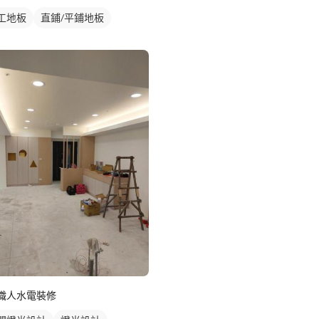
工地板
直鋪/平鋪地板
職人水電裝修