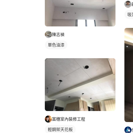
吸
陳志禎
單色油漆
富穗室內裝修工程
輕鋼架天花板