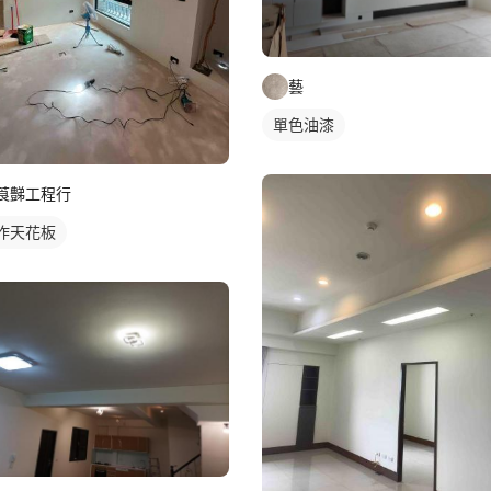
藝
單色油漆
莨豑工程行
作天花板