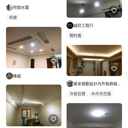
阿傑水電
吊燈
誠欣工程行
簡約風
陳威
豪承規劃設計內外裝飾裝潢工程
冷氣包管
木作天花板