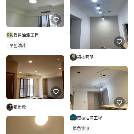
賀達油漆工程
單色油漆
福楹照明
張世欣
威振油漆工程
單色油漆