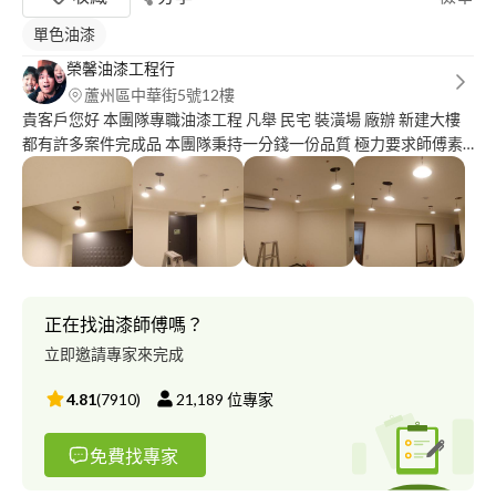
單色油漆
榮馨油漆工程行
蘆州區中華街5號12樓
貴客戶您好 本團隊專職油漆工程 凡舉 民宅 裝潢場 廠辦 新建大樓
都有許多案件完成品 本團隊秉持一分錢一份品質 極力要求師傅素
質水平 累積許多經驗以及工法 信用及誠信是我們最大的原則 客戶
的笑容是我們最大動力 懇請有機會讓我們竭誠為您服務 感謝
正在找油漆師傅嗎？
立即邀請專家來完成
4.81
(
7910
)
21,189
位專家
免費找專家