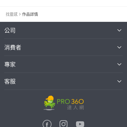
找靈感
作品詳情
繼續完成
公司
關於我們
消費者
找專家(0)
買服務(0)
媒體報導
買服務
專家
部落格
如何使用PRO360
加入我們
案件中心
客服
熱門服務
投資人關係
成為專家
所有服務
客服中心
合作提案
如何接案
價格行情
使用條款
聯絡我們
專家指南
專家目錄
信任與保障
推廣服務