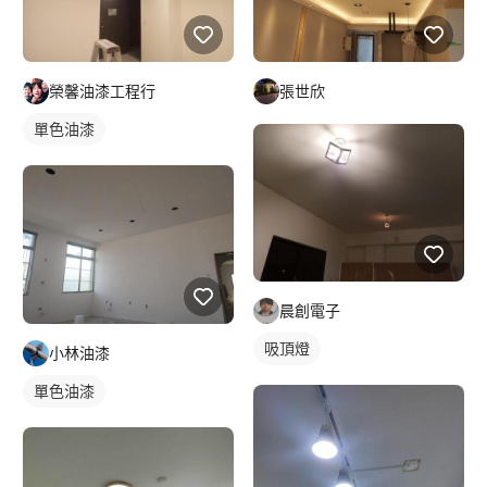
張世欣
榮馨油漆工程行
單色油漆
晨創電子
吸頂燈
小林油漆
單色油漆