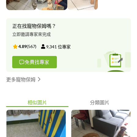
正在找寵物保姆嗎？
立即邀請專家來完成
4.89
(
567
)
9,341
位專家
免費找專家
更多寵物保姆
相似圖片
分類圖片