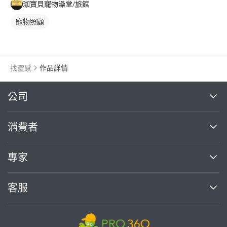
珈寶貝寵物澡堂/旅館
寵物照顧
找靈感
作品詳情
繼續完成
公司
關於我們
消費者
找專家(0)
買服務(0)
媒體報導
買服務
專家
部落格
如何使用PRO360
加入我們
案件中心
客服
熱門服務
投資人關係
成為專家
所有服務
客服中心
合作提案
如何接案