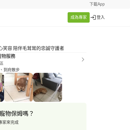
下載App
成為專家
登入
心笑容 陪伴毛茸茸的忠誠守護者
寵物服務
區
、到府散步
寵物保姆嗎？
專家來完成