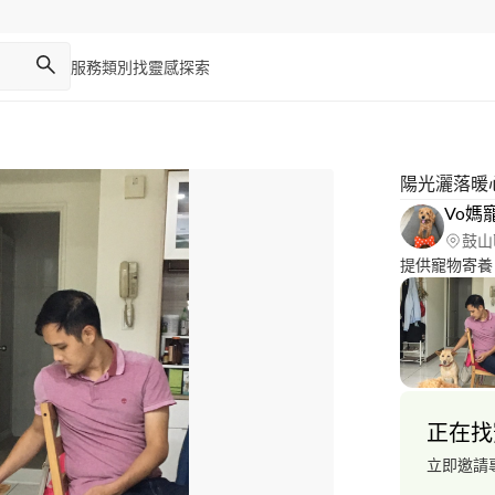
服務類別
找靈感
探索
陽光灑落暖
Vo媽
鼓山
提供寵物寄養
正在找
立即邀請