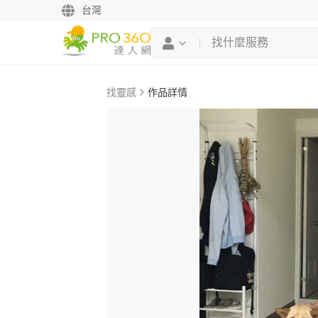
台灣
找靈感
作品詳情