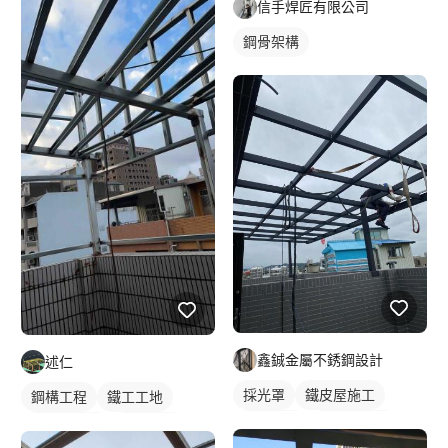
信手焊匠有限公司
鋼骨架構
鑫鋮金屬不銹鋼設計
述仁
採光罩
鐵皮屋施工
鋼構工程
鐵工工地
鋁採光罩
屋頂採光罩
鋼構鐵皮屋
鋼骨架構