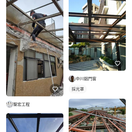
中川鋁門窗
採光罩
聖宏工程