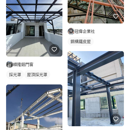
冠偉企業社
鋼構鐵皮屋
順隆鋁門窗
採光罩
屋頂採光罩
鋁採光罩