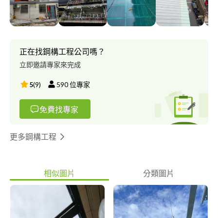
(7)屋簷浪板含配件:項目 1**屋簷老舊生銹 2**屋簷破損漏水 3**屋
簷（排水槽) 排水/漏水=修繕 懸空.斷裂-老舊更新 4**重新覆蓋安裝
工程 5**老舊屋齡(石綿瓦) (拆除.清運).更新工程 **6(結構型鋼項目)
支柱生銹 老舊斷裂 （除銹-切除-安裝-油漆） 7**住宅外牆老
舊！//// 漏水-壁癌/亀裂 （鐵皮安裝作業工程） （10)水泥工程 地
正在找鋼構工程公司嗎？
面磁磚凸出 牆面磁磚打除 折除//更新 （11)防水工程 頂樓地面漏
立即邀請專家來完成
水- 牆面壁癌、 （12)油漆工程 住家 全室油漆粉刷作業-- ------------
------------- ??不分任何 大-小 服務工程 只要你拿起電話撥打 電話給
5
(
9
)
590
位專家
我! ??一通電話 ??服務到家
免費找專家
更多鋼構工程
相似圖片
分類圖片