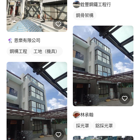
銓豐鋼鐵工程行
鋼骨架構
恩樂有限公司
鋼構工程
工地（機具）
鋼構鐵皮屋
鐵皮屋施工
林承翰
採光罩
鋁採光罩