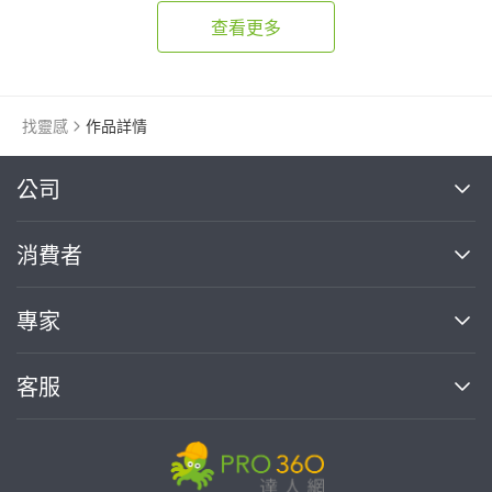
陽台採光罩
查看更多
找靈感
作品詳情
繼續完成
公司
關於我們
消費者
找專家(0)
買服務(0)
媒體報導
買服務
專家
部落格
如何使用PRO360
加入我們
案件中心
客服
熱門服務
投資人關係
成為專家
所有服務
客服中心
合作提案
如何接案
價格行情
使用條款