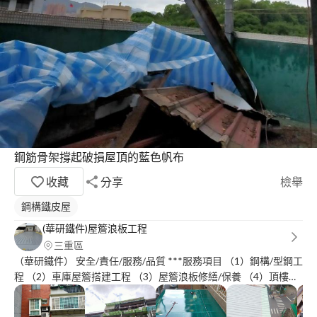
鋼筋骨架撐起破損屋頂的藍色帆布
收藏
分享
檢舉
鋼構鐵皮屋
(華研鐵件)屋簷浪板工程
三重區
（華研鐵件） 安全/責任/服務/品質 ***服務項目 （1）鋼構/型鋼工
程 （2）車庫屋簷搭建工程 （3）屋簷浪板修繕/保養 （4）頂樓陽
台/ (鍍鋅鋼鐵-白鐵方管) 烤漆配色搭建工程 (5)自家土地 屋簷設計
搭建安裝 玻璃/隔熱透明板 (6)室內挑高天花板 (夾層設計)安裝工程