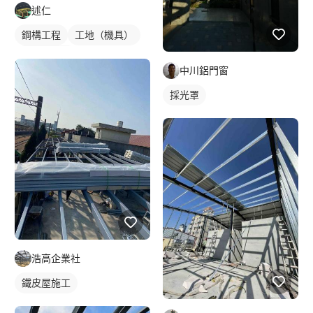
述仁
鋼構工程
工地（機具）
鋼構鐵皮屋
中川鋁門窗
採光罩
浩高企業社
鐵皮屋施工