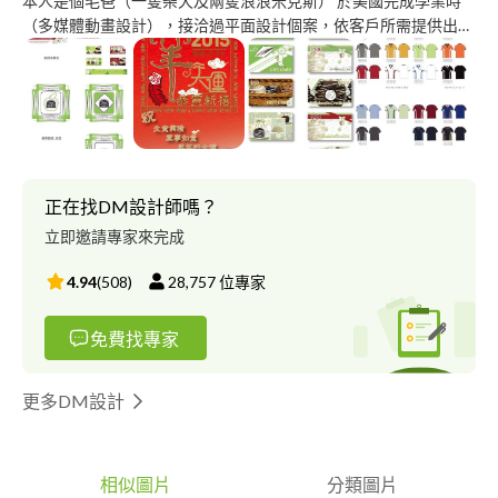
本人是個毛爸（一隻柴犬及兩隻浪浪米克斯） 於美國完成學業時
（多媒體動畫設計），接洽過平面設計個案，依客戶所需提供出所
需之設計結果 回台亦任職過ＶＲ相關專案（全職）及部分ＵＩ／
展場輸出／包裝／票卷等平面設計。 （個人想法） 設計與藝術一
樣，沒有完美。只有特色上的抉擇，看是貼近客戶所需或是迎合市
場上要求 （工作部分） 習慣藉由與客戶溝通中所提到或提供的相
關元素，創造出符合客戶需求之設計 價格部份，將依據客戶要求
之難易度／複雜度／時間要求／售後服務等條件而增加或降低
（歡迎來信詢問合作項目及報價） 提供的服務有： 商標設計 ＣＩ
正在找DM設計師嗎？
Ｓ企業識別設計 ＤＭ／菜單／賀卡排版及設計 寵物相關文創設計
立即邀請專家來完成
（種類可討論） 寵物LINE貼圖製作及申請 未列出者歡迎詢問 若有
合作之機會或相關設計問題，歡迎留言告知內容 （合作試作可討
4.94
(
508
)
28,757
位專家
論） 謝謝 浣熊與波 設計工作室
免費找專家
更多DM設計
相似圖片
分類圖片