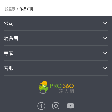
找靈感
作品詳情
繼續完成
公司
關於我們
消費者
找專家(0)
買服務(0)
媒體報導
買服務
專家
部落格
如何使用PRO360
加入我們
案件中心
客服
熱門服務
投資人關係
成為專家
所有服務
客服中心
合作提案
如何接案
價格行情
使用條款
聯絡我們
專家指南
專家目錄
信任與保障
推廣服務
在地專家推薦
隱私權政策