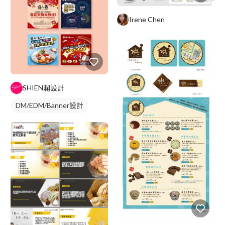
Irene Chen
SHIEN澖設計
DM/EDM/Banner設計