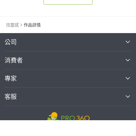
找靈感
作品詳情
繼續完成
公司
關於我們
消費者
找專家(0)
買服務(0)
媒體報導
買服務
專家
部落格
如何使用PRO360
加入我們
案件中心
客服
熱門服務
投資人關係
成為專家
所有服務
客服中心
合作提案
如何接案
價格行情
使用條款
聯絡我們
專家指南
免費找專家
專家目錄
信任與保障