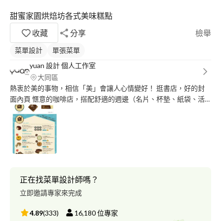
甜蜜家園烘焙坊各式美味糕點
收藏
分享
檢舉
菜單設計
單張菜單
yuan 設計 個人工作室
大同區
熱衷於美的事物，相信「美」會讓人心情變好！ 逛書店，好的封
面內頁 愜意的咖啡店，搭配舒適的週邊（名片、杯墊、紙袋、活
動海報） 送禮過節，體面富有心意的包裝 百貨週年慶，吸睛的櫥
窗 Yuan design 有豐富的平面視覺、櫥窗規劃、網頁設計的經驗。
風格多元、創新協調， 把每位客戶當成自己的朋友， 一起讓生活
變得更變綺麗舒活！
正在找菜單設計師嗎？
立即邀請專家來完成
4.89
(
333
)
16,180
位專家