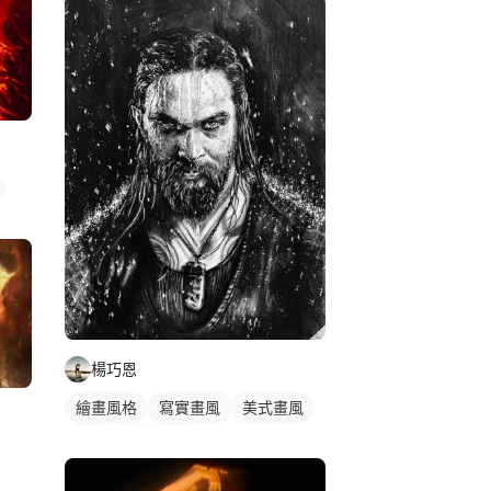
楊巧恩
繪畫風格
寫實畫風
美式畫風
插畫
人物插畫