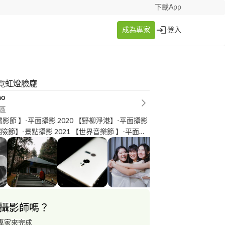
下載App
成為專家
登入
霓虹燈臉龐
ao
區
北電影節 】-平面攝影 2020 【野柳淨港】-平面攝影
探險節】-景點攝影 2021 【世界音樂節 】-平面攝
【新竹生活節 】-平面攝影 第一屆【全球華語AV成人
攝影 第9屆暨第10屆【護理傑出獎頒獎典禮】-平
2 【台北同志大遊行】-平面攝影 TPBPA 中華職棒
工會回饋列車】-平面攝影 2023 【中華足協頒
面攝影 2023【DGR紳士路騎】- 平面攝影
活x星空電影院】- 平面攝影 - Youtube頻道【磐
攝影師嗎？
剪輯 Youtube頻道【英雄說書】-節目剪輯
頻道【奇幻圖書館】-節目剪輯
專家來完成