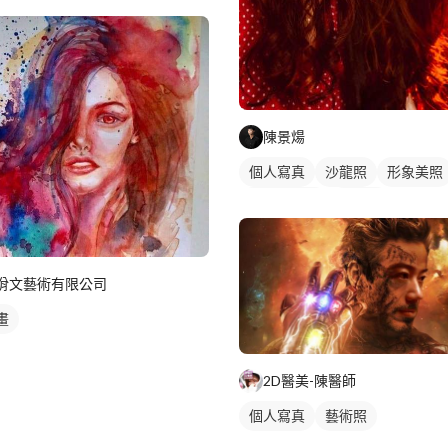
陳景煬
個人寫真
沙龍照
形象美照
棚拍藝術照
藝術照
佾文藝術有限公司
畫
2D醫美-陳醫師
個人寫真
藝術照