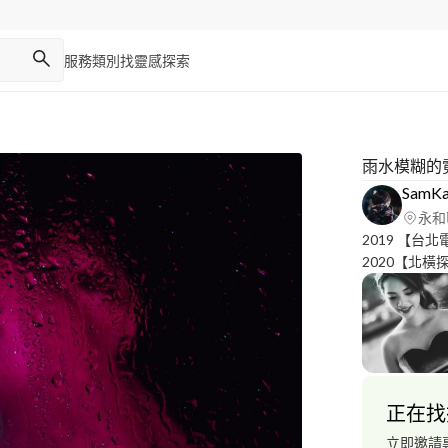
服務類別
找靈感
探索
雨水模糊的
SamK
永和
2019 【台
2020【北橫
影 2021 
大賞】-平面
面攝影 202
球員工會【球員
獎典禮】- 平
2023【民生悠
正在找
石影像】-節目
Youtube
立即邀請