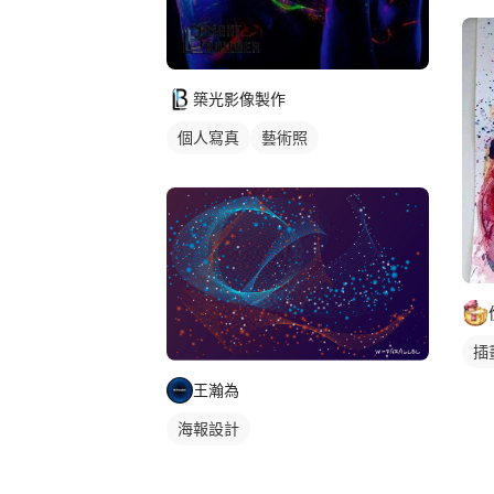
築光影像製作
個人寫真
藝術照
插
王瀚為
海報設計