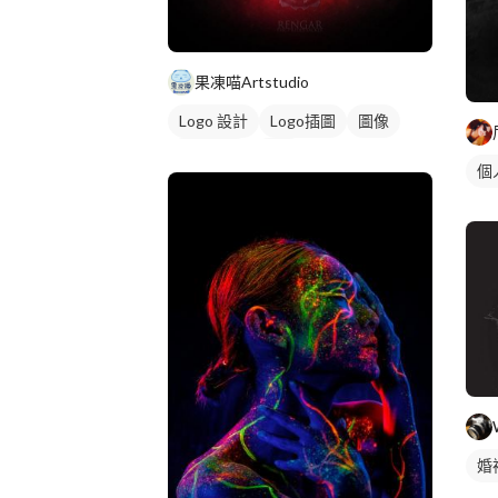
果凍喵Artstudio
Logo 設計
Logo插圖
圖像
美式商標
黃色
個
婚