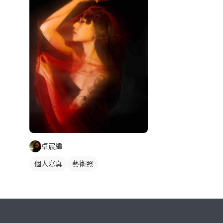
卓宸緯
個人寫真
藝術照