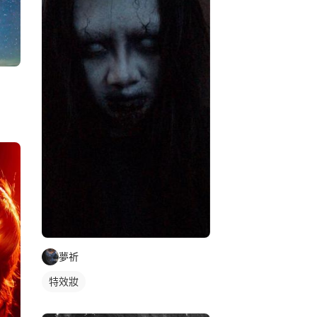
夢祈
特效妝