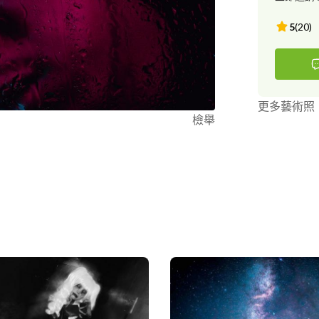
5
(
20
)
更多藝術照
檢舉