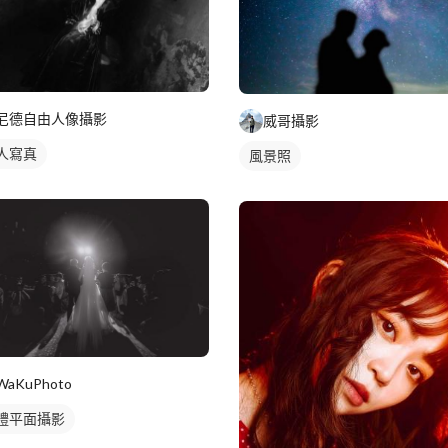
尼德自由人像攝影
威哥攝影
人寫真
風景照
WaKuPhoto
禮平面攝影