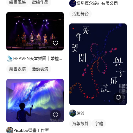
繪畫風格
電繪作品
煜勝概念設計有限公司
漫畫風人物
插畫
活動舞台
人物插畫
HEAVEN天堂樂團｜婚禮｜商演｜活動
樂團表演
活動表演
歌唱表演
諠妙
海報設計
字體
Picabbo壁畫工作室