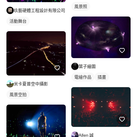
風景照
玖藝硬體工程設計有限公司
活動舞台
葉子繪圖
電繪作品
插畫
米卡夏普空中攝影
風景空拍
Allen 誠