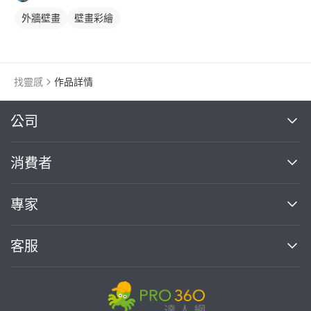
外牆壁畫
壁畫彩繪
太空壁畫
找靈感
作品詳情
繼續完成
公司
關於我們
消費者
找專家(0)
買服務(0)
媒體報導
買服務
專家
部落格
如何使用PRO360
加入我們
案件中心
客服
熱門服務
投資人關係
成為專家
所有服務
客服中心
合作提案
如何接案
價格行情
使用條款