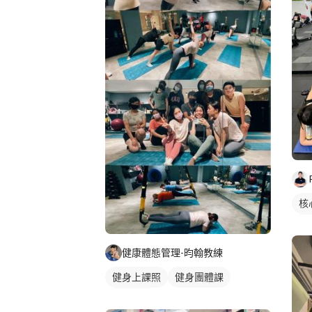
核
健
健
健康體態管理-昀翰教練
健身上課照
健身團體課
健身課程