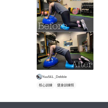
YuuSii.L _Debbie
核心訓練
健身訓練照