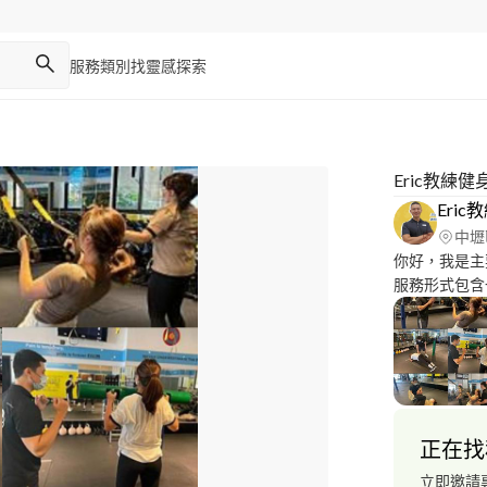
服務類別
找靈感
探索
Eric教練
Eric
中壢
你好，我是主要
服務形式包含
桃園地區皆可服務） 我有數張國際的專業
美國國家運動醫
(NASM-GA
體適能協會重訓指
外還有台灣機構
飛輪/運動營養/間歇運動 證
正在找
及數百位小班
籍及網路影片
立即邀請