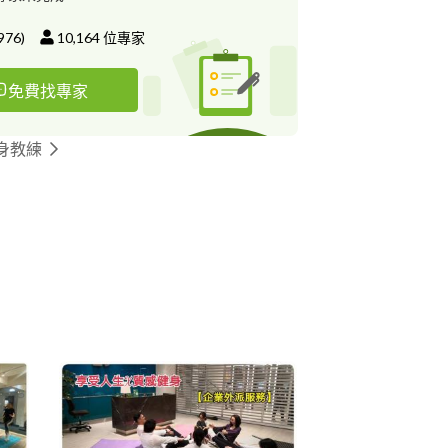
專長為：減重/重訓/增肌減脂/
髮樂齡運動/TRX 教學生涯中有無數次幫
976
)
10,164
位專家
動目標，受學生肯定，使我對自己的教學感到自
趣的同學可以來找我上課！謝謝
免費找專家
身教練