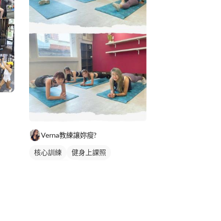
Verna教練讓妳瘦?
核心訓練
健身上課照
健身團體課
瑜伽課程