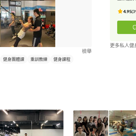
歡去上研習課精進專業知識 我的
體態矯正/運動營養/銀
4.95
(
3
助學生完成運
信。歡迎有興
更多私人健
檢舉
健身團體課
重訓教練
健身課程