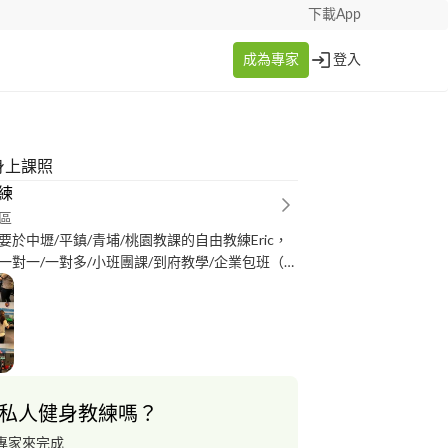
下載App
成為專家
登入
健身上課照
教練
區
於中壢/平鎮/青埔/桃園教課的自由教練Eric，
一對一/一對多/小班團課/到府教學/企業包班（大
證照 -四大的話是有
學院的私人教練(NASM-CPT)、關節角度評估
)、徒手肌力測試(NASM-MMT) -第五大的美國運動
導員(AFAA-WT） -TRX-STC懸吊訓練師 另
的銀髮樂齡運動/孕婦及產後訓練/TRX/ViPR/
照 我有上百位一對一/一對二私教
私人健身教練嗎？
制團課學生的教學經驗，平時也常看健身相關書
/文獻讓自己維持接觸最新的運動科學資訊，也喜
專家來完成