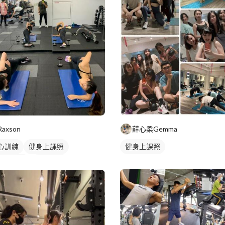
Raxson
薛心柔Gemma
心訓練
健身上課照
健身上課照
身團體課
重訓課程
身課程