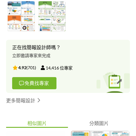
賽」中獲取「金手獎」，設計簡報已有3年以上的經歷。 一位樂於
將平淡無奇的簡報，變身為引人注目的精采簡報愛好者！ 一個完
美簡報對我而言，「內容」與「設計」是兩個不可或缺的關鍵要
素，沒有協調的排版及配色，即使是再精采的內容，也無法引人入
勝。 但光有華麗的美編設計而虛無重點的簡報，即使一開始抓人
眼球，也只是虛有其表、不切實際。 因此，蹺巧板取名發想理念
為如蹺蹺板一般，將簡報設計中的「內容重點」與「視覺巧思」達
正在找簡報設計師嗎？
到平衡，在擁有吸睛的視覺效果之餘，不模糊真正要傳達的核心重
立即邀請專家來完成
點，完整地傳達簡報予觀看者。 如您認為您的簡報製作總是： →
一成不變、了無新意 → 同樣的功能，卻做不出同樣的效果 → 簡報
4.92
(
701
)
14,416
位專家
總是被退件，修了又修卻達不到預期 → 工作事項雜又多，不想花
時間製作 若有以上問題，不妨將您的簡報交給我，希望蹺巧板可
免費找專家
以協助您離完美簡報更進一步！
更多簡報設計
相似圖片
分類圖片