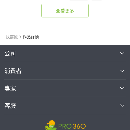
查看更多
找靈感
作品詳情
繼續完成
公司
關於我們
消費者
找專家(0)
買服務(0)
媒體報導
買服務
專家
部落格
如何使用PRO360
加入我們
案件中心
客服
熱門服務
投資人關係
成為專家
所有服務
客服中心
合作提案
如何接案