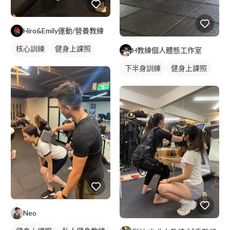
Hiro&Emily運動/營養教練
核心訓練
健身上課照
H教練個人體態工作室
健身團體課
健身課程
下半身訓練
健身上課照
健身教練
私人健身教練
重訓教練
重訓課程
健身課程
腿部訓練
Neo