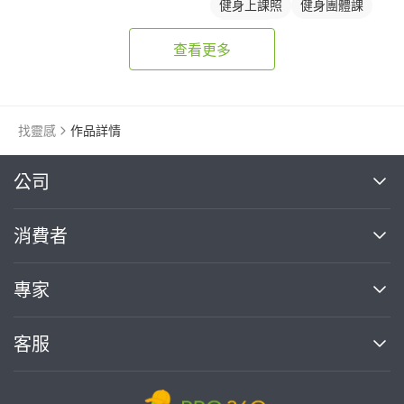
健身上課照
健身團體課
健身課程
查看更多
找靈感
作品詳情
繼續完成
公司
關於我們
消費者
找專家(0)
買服務(0)
媒體報導
買服務
專家
部落格
如何使用PRO360
加入我們
案件中心
客服
熱門服務
投資人關係
成為專家
所有服務
客服中心