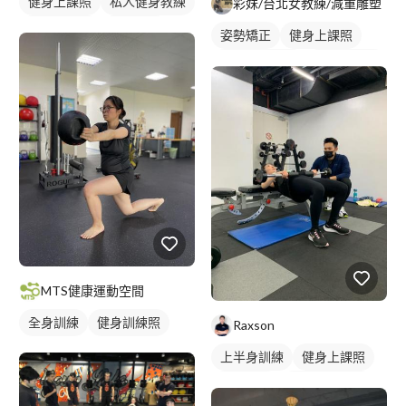
健身上課照
私人健身教練
彩妹/台北女教練/減重雕塑
健身團體課
健身課程
姿勢矯正
健身上課照
私人健身教練
女健身教練
健身課程
MTS健康運動空間
全身訓練
健身訓練照
Raxson
上半身訓練
健身上課照
健身教練
私人健身教練