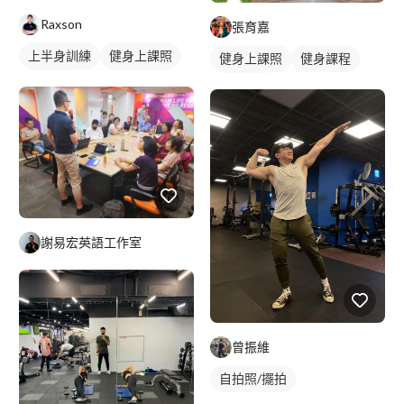
Raxson
張育嘉
上半身訓練
健身上課照
健身上課照
健身課程
健身教練
私人健身教練
重訓課程
重訓教練
重訓課程
健身課程
背部訓練
謝易宏英語工作室
曾振維
自拍照/擺拍