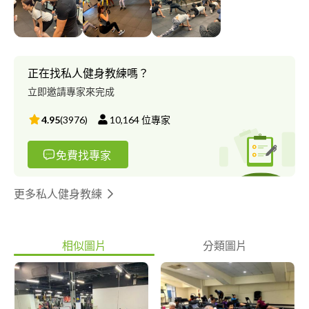
正在找私人健身教練嗎？
立即邀請專家來完成
4.95
(
3976
)
10,164
位專家
免費找專家
更多私人健身教練
相似圖片
分類圖片