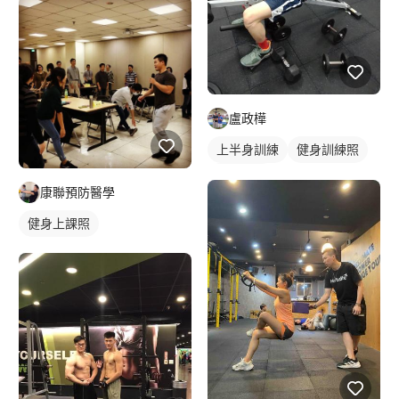
盧政樺
上半身訓練
健身訓練照
胸肌訓練
康聯預防醫學
健身上課照