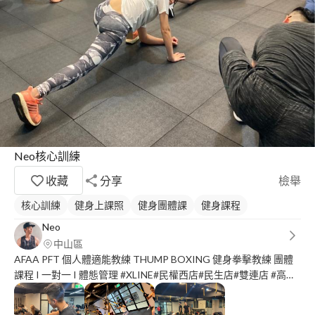
Neo核心訓練
收藏
分享
檢舉
核心訓練
健身上課照
健身團體課
健身課程
Neo
中山區
AFAA PFT 個人體適能教練 THUMP BOXING 健身拳擊教練 團體
課程 I 一對一 I 體態管理 #XLINE#民權西店#民生店#雙連店 #高雄
三多店#泰國曼谷店#宜蘭羅東店