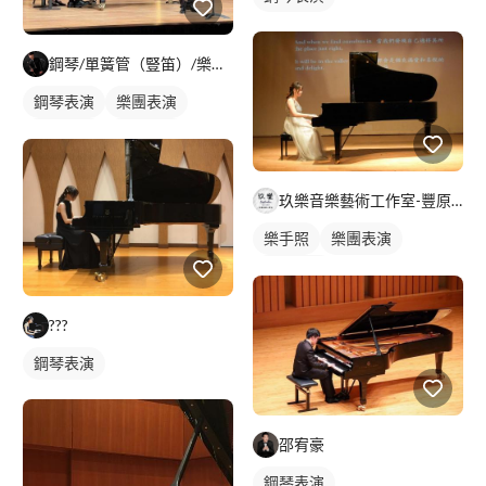
鋼琴/單簧管（豎笛）/樂理教學 - 簡璽恆
鋼琴表演
樂團表演
活動表演
鋼琴伴奏
玖樂音樂藝術工作室-豐原教室(請直接填寫課程表單/加LINE
樂手照
樂團表演
活動表演
???
鋼琴表演
邵宥豪
鋼琴表演