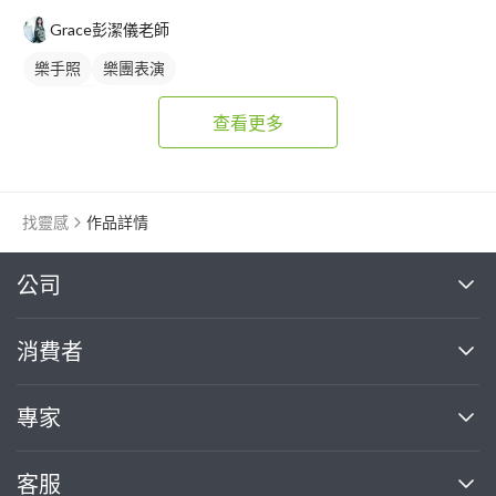
Grace彭潔儀老師
樂手照
樂團表演
活動表演
查看更多
找靈感
作品詳情
繼續完成
公司
關於我們
消費者
找專家(0)
買服務(0)
媒體報導
買服務
專家
部落格
如何使用PRO360
加入我們
案件中心
客服
熱門服務