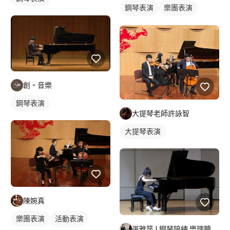
鋼琴表演
樂團表演
活動表演
鋼琴伴奏
創。音樂
鋼琴表演
大提琴老師許詠智
大提琴表演
陳婉真
樂團表演
活動表演
張雅筑 | 鋼琴陪練 樂理聽寫練習?