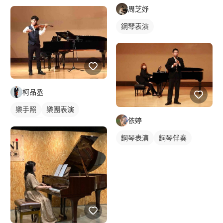
周芝妤
鋼琴表演
柯品丞
樂手照
樂團表演
依婷
活動表演
鋼琴表演
鋼琴伴奏