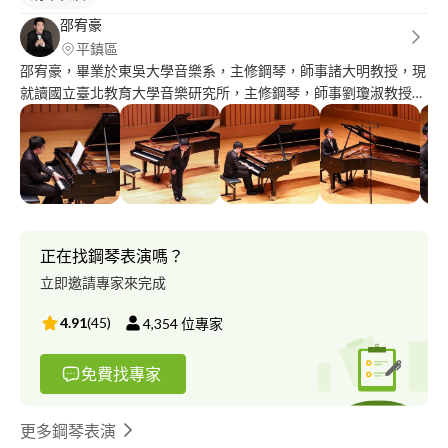
邵宥豪
平鎮區
邵宥豪，畢業於東吳大學音樂系，主修鋼琴，師事諸大明教授，現
就讀國立臺北教育大學音樂研究所，主修鋼琴，師事劉瓊淑教授。
有豐富的鋼琴教學與鋼琴合作的經驗。
正在找鋼琴表演嗎？
立即邀請專家來完成
4.91
(
45
)
4,354
位專家
免費找專家
更多鋼琴表演