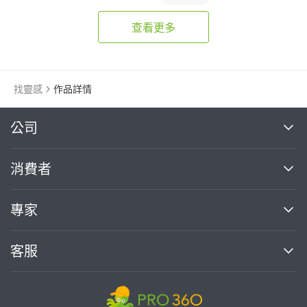
查看更多
找靈感
作品詳情
繼續完成
公司
關於我們
消費者
找專家(0)
買服務(0)
媒體報導
買服務
專家
部落格
如何使用PRO360
加入我們
案件中心
客服
熱門服務
投資人關係
成為專家
所有服務
客服中心
合作提案
如何接案