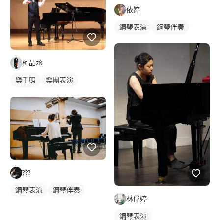
依婷
鋼琴表演
鋼琴伴奏
柯品丞
樂手照
樂團表演
活動表演
???
鋼琴表演
鋼琴伴奏
林偉婷
鋼琴表演