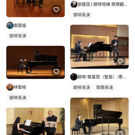
張雅筑 | 鋼琴陪練 樂理聽寫練習?
鋼琴表演
謝亜倫
鋼琴表演
鋼琴/單簧管（豎笛）/樂理教學 - 簡璽恆
林聖格
鋼琴表演
樂團表演
活動表演
鋼琴伴奏
鋼琴表演