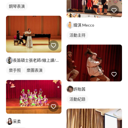
鋼琴表演
媁淇 Mecco
活動主持
長笛碩士張老師/線上課/南京三民/江子翠
樂手照
樂團表演
活動表演
許貽茜
活動紀錄
采柔