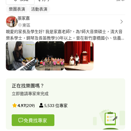
樂團表演
活動表演
張家嘉
東區
親愛的家長及學生好? 我是家嘉老師?，為?師大音樂碩士，清大音
樂系學士，鋼琴及長笛教學10年以上，曾在新竹康橋國小、信義國
小帶過樂團分部及社團，學生通過✅維也納檢定13-6級，參與比
賽，固定兩年舉辦一次音樂發表會，能對不同學生予以適性教學，
期待與不同孩子的相見！
正在找樂團嗎？
立即邀請專家來完成
4.97
(
209
)
5,533
位專家
免費找專家