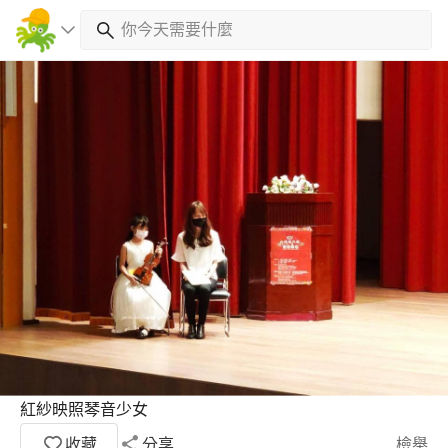
紅紗映照琴音少女
收藏
分享
檢舉