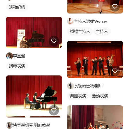
活動紀錄
主持人溫妮Wenny
婚禮主持人
主持人
李昱潔
鋼琴表演
長號碩士馮老師
樂團表演
活動表演
快樂學鋼琴 到府教學