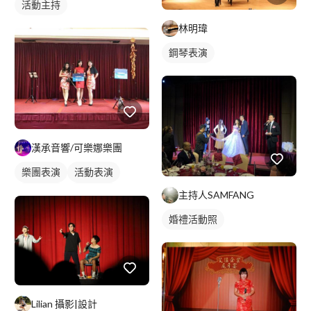
活動主持
林明瑋
鋼琴表演
漢承音響/可樂娜樂團
樂團表演
活動表演
婚禮歌手
駐唱歌手
主持人SAMFANG
歌唱表演
活動主持
婚禮活動照
婚禮表演
Lilian 攝影|設計