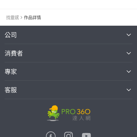
找靈感
作品詳情
繼續完成
公司
關於我們
消費者
找專家(0)
買服務(0)
媒體報導
買服務
專家
部落格
如何使用PRO360
加入我們
案件中心
客服
熱門服務
投資人關係
成為專家
所有服務
客服中心
合作提案
如何接案
價格行情
使用條款
聯絡我們
專家指南
專家目錄
信任與保障
推廣服務