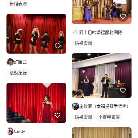
舞蹈表演
爵士巴哈婚禮服務團隊
婚禮樂團
許貽茜
活動紀錄
施俊豪（幸福提琴手樂團）
婚禮樂團
小提琴表演
Cindy