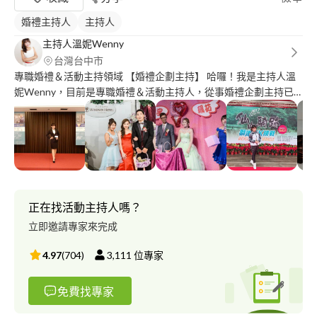
婚禮主持人
主持人
主持人溫妮Wenny
台灣台中市
專職婚禮＆活動主持領域 【婚禮企劃主持】 哈囉！我是主持人溫
妮Wenny，目前是專職婚禮＆活動主持人，從事婚禮企劃主持已
經有五年的資歷，服務的新人更超過千對，主持風格活潑熱情，待
人平易親切，用心服務每一場婚禮，給每一對新人最超值的服務。
你們也在尋找專業用心的主持人嗎？ 歡迎來信詢問檔期並下訂，
期待為你們主持一場有溫度難忘的婚禮，請把你們一生一世最重要
的大事放心交給我吧！ 【大小型活動主持】 活動主持已經累積五
年以上的資歷，具有豐富大小型活動主持的經驗，不論是記者會主
持／商業活動主持／RS主持(銷售主持)／展場活動主持／論壇會議
正在找活動主持人嗎？
司儀／路跑主持／尾牙春酒主持／家庭日主持......，都有非常豐富
立即邀請專家來完成
專業的經驗，非常歡迎來信工作邀約，期待與你們一起合作。
https://www.facebook.com/wenny721/
4.97
(
704
)
3,111
位專家
http://melody2496.pixnet.net/blog
免費找專家