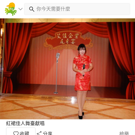
紅裙佳人舞臺獻唱
收藏
分享
檢舉