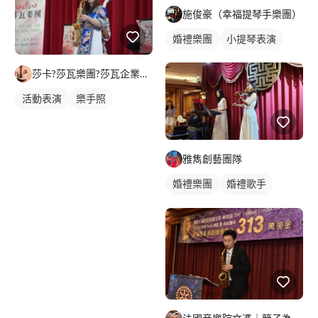
施俊豪（幸福提琴手樂團）
婚禮樂團
小提琴表演
莎卡?莎瓦樂團?莎瓦企業社?
活動表演
樂手照
雅雋創藝團隊
婚禮樂團
婚禮歌手
駐唱歌手
歌唱表演
婚禮活動照
婚禮表演