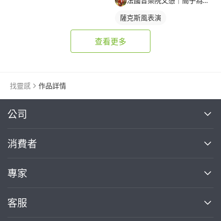
法國音樂院文憑｜簡子為｜20年薩克斯風教學經驗
薩克斯風表演
查看更多
找靈感
作品詳情
繼續完成
公司
關於我們
消費者
找專家(0)
買服務(0)
媒體報導
買服務
專家
部落格
如何使用PRO360
加入我們
案件中心
客服
熱門服務
投資人關係
成為專家