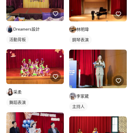
Dreamers設計
林明瑋
活動背板
鋼琴表演
采柔
李家葳
舞蹈表演
主持人