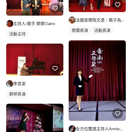
法國音樂院文憑｜簡子為｜20年薩克斯風教學經驗
主持人/歌手 樂樂Claire
樂團表演
活動表演
活動主持
薩克斯風表演
李昱潔
鋼琴表演
全方位雙語主持人Annie｜婚禮x尾牙x活動主持