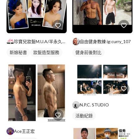
珍寶兒妝髮M.U.A/半永久韓國3D紋繡
自由健身教練 ig:curry_107
新娘秘書
妝髮造型服務
健身前後對比
N.P.C. STUDIO
活動紀錄
Ace王正宏