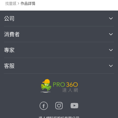
找靈感
作品詳情
繼續完成
公司
關於我們
消費者
找專家(0)
買服務(0)
媒體報導
買服務
專家
部落格
如何使用PRO360
加入我們
案件中心
客服
熱門服務
投資人關係
成為專家
所有服務
客服中心
合作提案
如何接案
價格行情
使用條款
聯絡我們
專家指南
專家目錄
信任與保障
推廣服務
在地專家推薦
隱私權政策
卓越專家