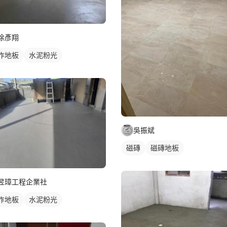
涂彥翔
作地板
水泥粉光
吳振斌
磁磚
磁磚地板
昱璋工程企業社
作地板
水泥粉光