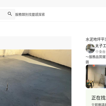
服務類別
找靈感
探索
水泥地坪平
太子
全台
～服務品質擺
園
正在找
立即邀請