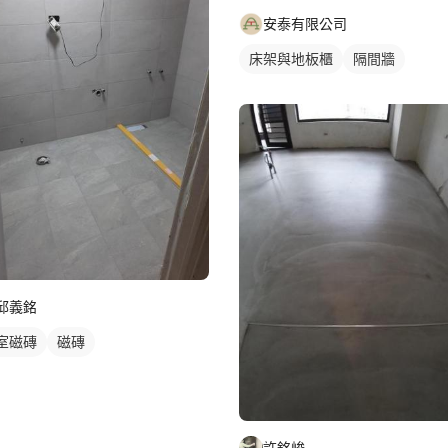
安泰有限公司
床架與地板櫃
隔間牆
邱義銘
室磁磚
磁磚
許銘峻