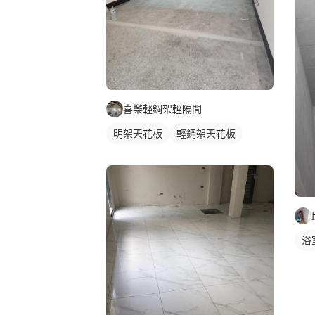
喜樂輕鋼架輕隔間
明架天花板
輕鋼架天花板
浴