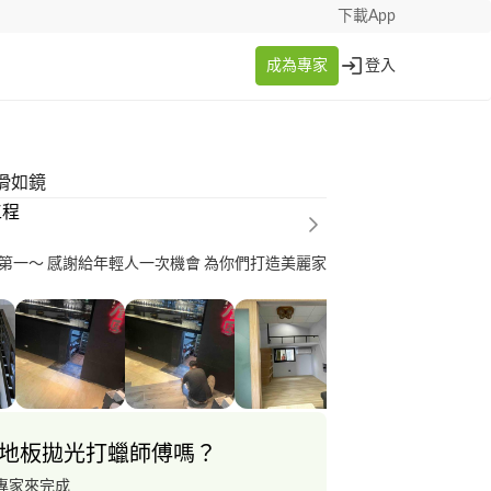
下載App
成為專家
登入
滑如鏡
工程
第一～ 感謝給年輕人一次機會 為你們打造美麗家
地板拋光打蠟師傅嗎？
專家來完成