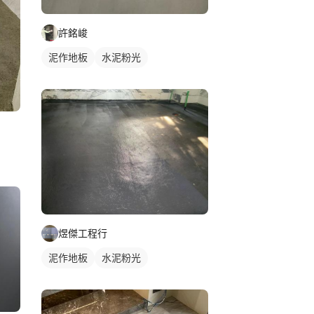
許銘峻
泥作地板
水泥粉光
煜傑工程行
泥作地板
水泥粉光