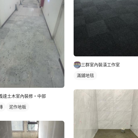
三群室內裝潢工作室
滿鋪地毯
義達土木室內裝修。中部
磚
泥作地板