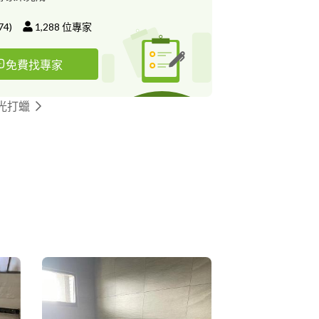
74
)
1,288
位專家
免費找專家
光打蠟