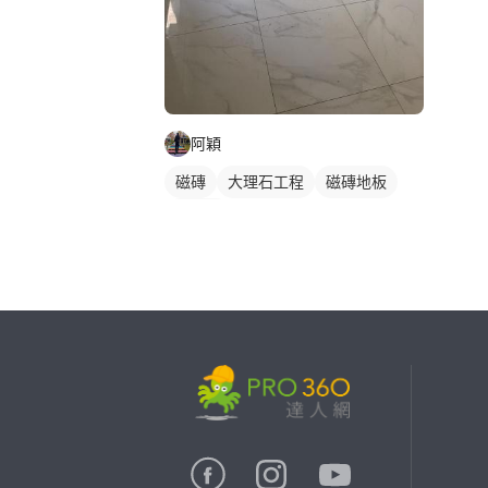
阿穎
磁磚
大理石工程
磁磚地板
石英磚
繼續完成
找專家(0)
買服務(0)