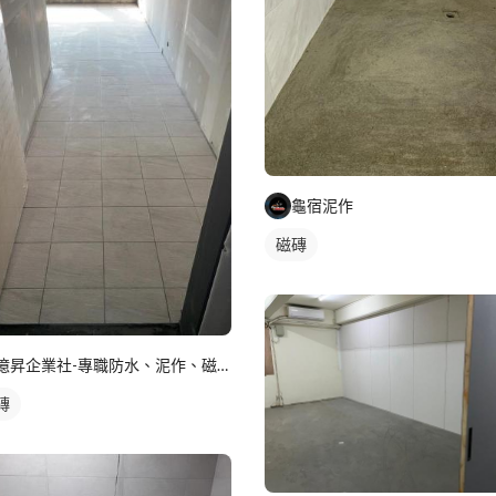
龜宿泥作
磁磚
億昇企業社-專職防水、泥作、磁磚工程
磚