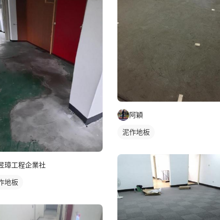
阿穎
泥作地板
昱璋工程企業社
作地板