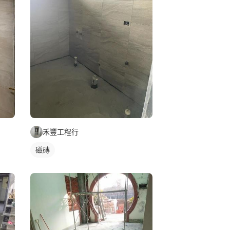
禾豐工程行
磁磚