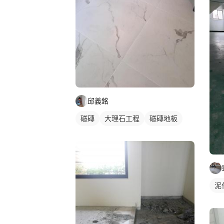
邱義銘
磁磚
大理石工程
磁磚地板
泥