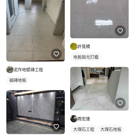
許筧橋
地板拋光打蠟
泥作地壁磚工程
磁磚地板
周宏運
大理石工程
大理石地板