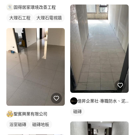
石材地板
固得居家環境改善工程
大理石工程
大理石電視牆
石材地板拋光打臘
石材牆面/電視牆
億昇企業社-專職防水、泥作、磁磚工程
磁磚
聖賓興業有限公司
浴室磁磚
磁磚地板
石材地板拋光打臘