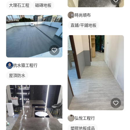
大理石工程
磁磚地板
石英磚
石材地板
時尚頑布
直鋪/平鋪地板
塑膠地板成品
抗水猿工程行
屋頂防水
弘悅工程行
塑膠地板成品