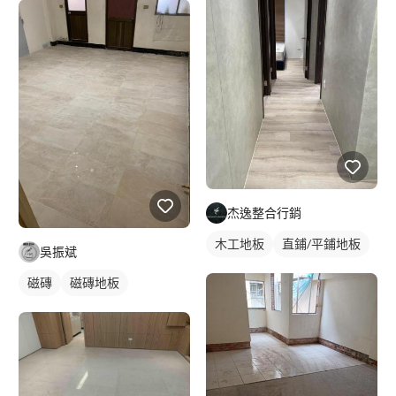
杰逸整合行銷
木工地板
直鋪/平鋪地板
吳振斌
磁磚
磁磚地板