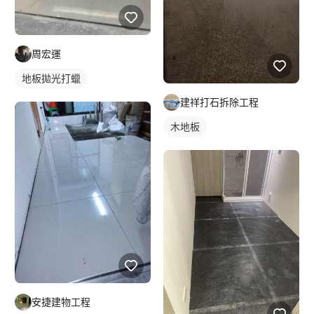
周宏運
地板拋光打蠟
建祥打石拆除工程
木地板
安捷建物工程