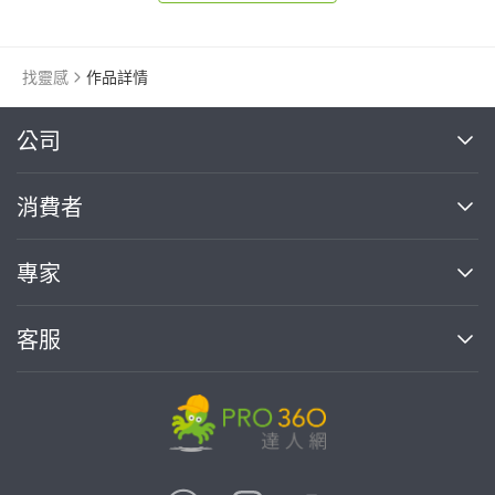
找靈感
作品詳情
繼續完成
公司
關於我們
消費者
找專家(0)
買服務(0)
媒體報導
買服務
專家
部落格
如何使用PRO360
加入我們
案件中心
客服
熱門服務
投資人關係
成為專家
所有服務
客服中心
合作提案
如何接案
價格行情
使用條款
聯絡我們
專家指南
專家目錄
信任與保障