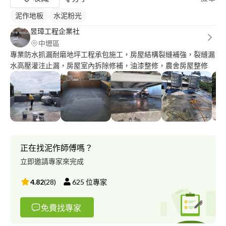
泥作地板
水泥粉光
昱璋工程企業社
中壢區
專業防水抓漏耐磨地坪工程承包施工，房屋結構裂縫補強，裂縫漏
水高壓灌注止漏，房屋室內拆除修補，油漆整修，農舍房屋整修
正在找泥作師傅嗎？
立即邀請專家來完成
4.82
(
28
)
625
位專家
免費找專家