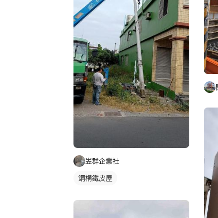
岦群企業社
鋼構鐵皮屋