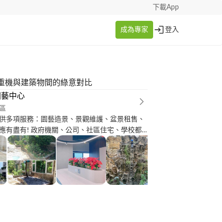
下載App
成為專家
登入
重機與建築物間的綠意對比
園藝中心
區
供多項服務：園藝造景、景觀維護、盆景租售、
應有盡有! 政府機關、公司、社區住宅、學校都
範圍喔，請放心將造景設計、環境維護交給我們