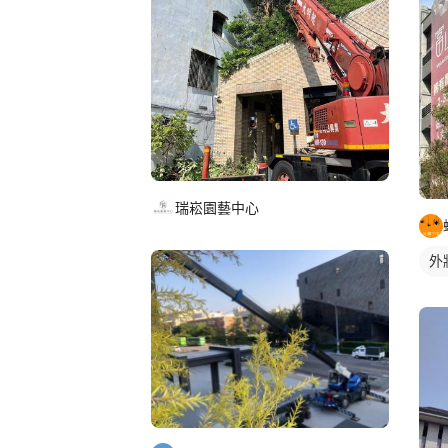
瑞崧園藝中心
外
洗