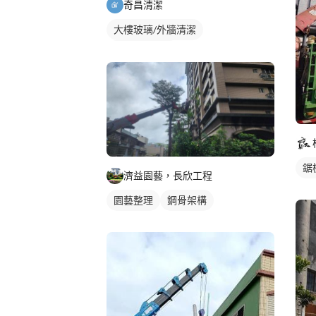
奇昌清潔
大樓玻璃/外牆清潔
社區大樓清潔
鋸
濟益園藝，長欣工程
園藝整理
鋼骨架構