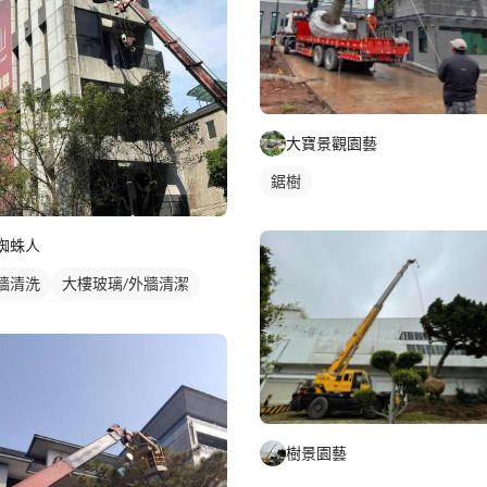
大寶景觀園藝
鋸樹
蜘蛛人
牆清洗
大樓玻璃/外牆清潔
窗機/吊車清洗
樹景園藝