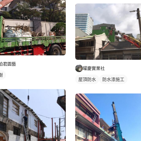
柏君園藝
曜慶實業社
樹
屋頂防水
防水漆施工