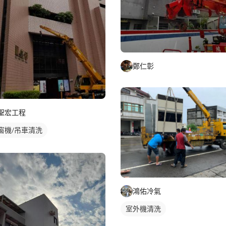
鄭仁彰
聖宏工程
窗機/吊車清洗
鴻佑冷氣
室外機清洗