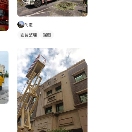
阿龎
園藝整理
鋸樹