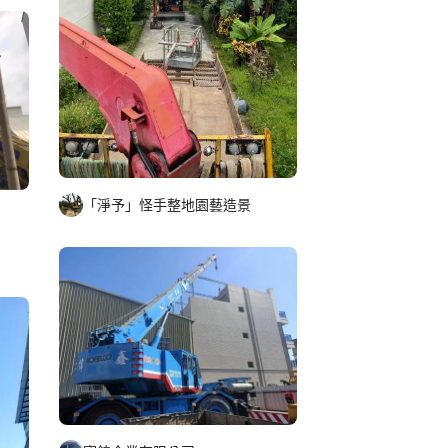
「淨予」怪手整地園藝造景