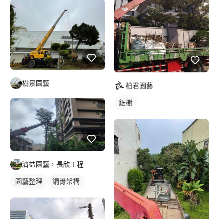
樹景園藝
柏君園藝
鋸樹
濟益園藝，長欣工程
園藝整理
鋼骨架構