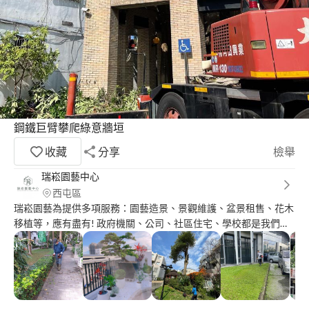
鋼鐵巨臂攀爬綠意牆垣
收藏
分享
檢舉
瑞崧園藝中心
西屯區
瑞崧園藝為提供多項服務：園藝造景、景觀維護、盆景租售、花木
移植等，應有盡有! 政府機關、公司、社區住宅、學校都是我們服
務的範圍喔，請放心將造景設計、環境維護交給我們