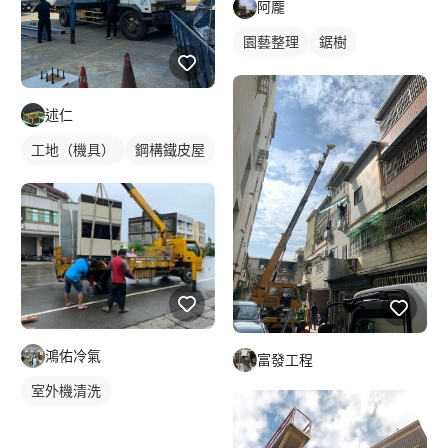
阿龎
園藝整理
鋸樹
述仁
工地（機具）
鋼構鐵皮屋
鴻佑冷氣
富發工程
室外機清洗