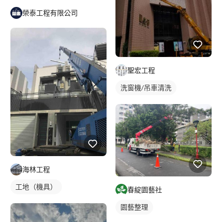
榮泰工程有限公司
聖宏工程
洗窗機/吊車清洗
海林工程
工地（機具）
春綻園藝社
園藝整理