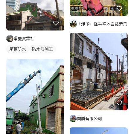
「淨予」怪手整地園藝造景
曜慶實業社
屋頂防水
防水漆施工
閤勝有限公司