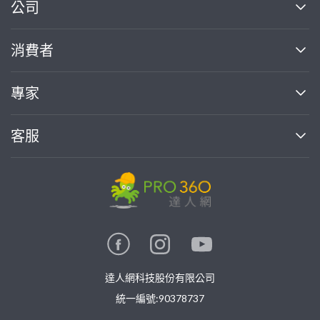
繼續完成
公司
關於我們
消費者
找專家(0)
買服務(0)
媒體報導
買服務
專家
部落格
如何使用PRO360
加入我們
案件中心
客服
熱門服務
投資人關係
成為專家
所有服務
客服中心
合作提案
如何接案
價格行情
使用條款
聯絡我們
專家指南
專家目錄
信任與保障
推廣服務
在地專家推薦
隱私權政策
卓越專家
達人網科技股份有限公司
關鍵字搜尋
公告
特約專家
統一編號:90378737
專業知識