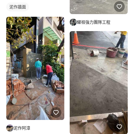
泥作牆面
耀祖強力團隊工程
泥作阿漳