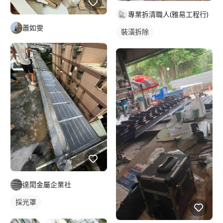
專業拆清職人(雅易工程行)
蕭如雯
裝潢拆除
達閎金屬企業社
採光罩