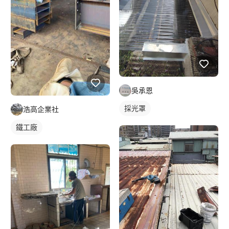
吳承恩
採光罩
浩高企業社
鐵工廠