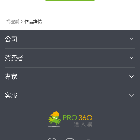
找靈感
作品詳情
繼續完成
公司
關於我們
消費者
找專家(0)
買服務(0)
媒體報導
買服務
專家
部落格
如何使用PRO360
加入我們
案件中心
客服
熱門服務
投資人關係
成為專家
所有服務
客服中心
合作提案
如何接案
價格行情
使用條款
聯絡我們
專家指南
專家目錄
信任與保障