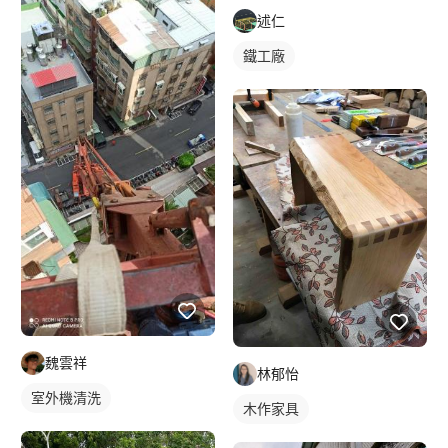
述仁
鐵工廠
魏雲祥
林郁怡
室外機清洗
木作家具