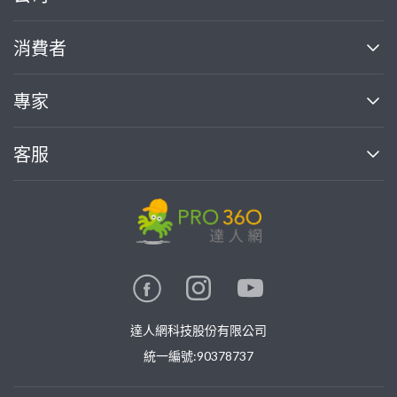
關於我們
消費者
找專家(0)
買服務(0)
媒體報導
買服務
專家
部落格
如何使用PRO360
加入我們
案件中心
客服
熱門服務
投資人關係
成為專家
所有服務
客服中心
合作提案
如何接案
價格行情
使用條款
聯絡我們
專家指南
專家目錄
信任與保障
推廣服務
在地專家推薦
隱私權政策
卓越專家
達人網科技股份有限公司
關鍵字搜尋
公告
特約專家
統一編號:90378737
專業知識
勞健保專區