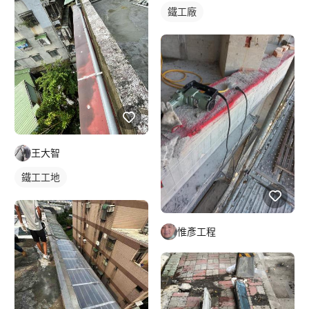
鐵工廠
王大智
鐵工工地
惟彥工程