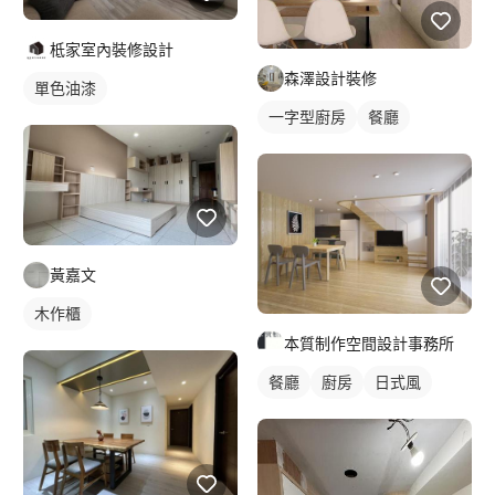
柢家室內裝修設計
森澤設計裝修
單色油漆
一字型廚房
餐廳
黃嘉文
木作櫃
本質制作空間設計事務所
餐廳
廚房
日式風