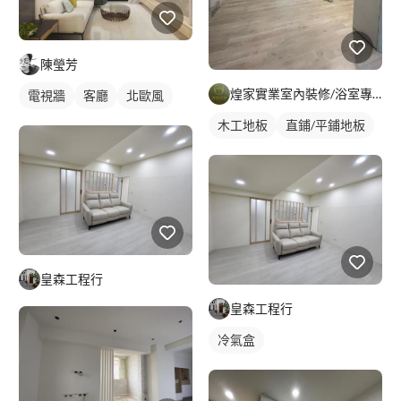
陳瑩芳
煌家實業室內裝修/浴室專精/統包工程
電視牆
客廳
北歐風
木工地板
直鋪/平鋪地板
皇森工程行
皇森工程行
冷氣盒