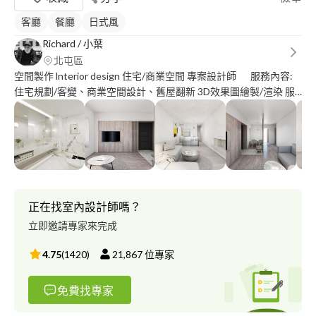
客廳
餐廳
日式風
Richard / 小葉
北屯區
空間製作 lnterior design 住宅/商業空間 專案設計師 服務內容:
住宅規劃/客變、商業空間設計、舊屋翻新 3D效果圖繪製/渲染 服
務流程: 初步提案 / 簽署設計約 / 繪製圖說 / 挑材報價 / 簽署工程約
/ 工程施作
正在找室內設計師嗎？
立即邀請專家來完成
4.75
(
1420
)
21,867
位專家
免費找專家