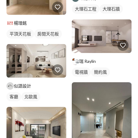
大理石工程
大理石牆
大理石地板
楊瑨銘
石材牆面/電視牆
平頂天花板
房間天花板
瑞 Raylin
電視牆
簡約風
似語設計
客廳
北歐風