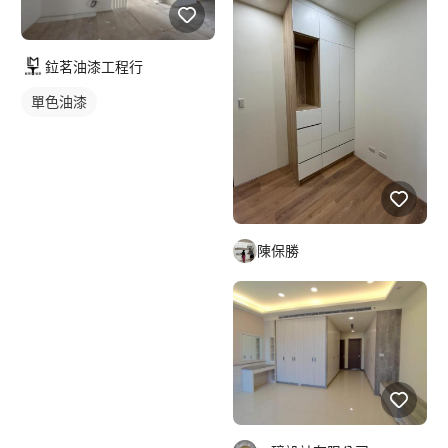
鉝茗油漆工程行
單色油漆
陳保勝