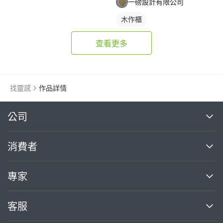
一磅設計有限公司
木作櫃
查看更多
找靈感
作品詳情
繼續完成
公司
關於我們
消費者
找專家(0)
買服務(0)
媒體報導
買服務
專家
部落格
如何使用PRO360
加入我們
案件中心
客服
熱門服務
投資人關係
成為專家