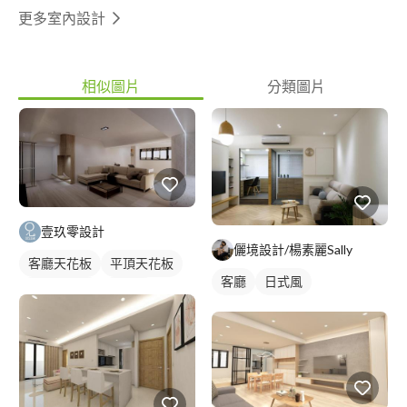
更多室內設計
相似圖片
分類圖片
壹玖零設計
儷境設計/楊素麗Sally
客廳天花板
平頂天花板
客廳
日式風
間接天花板
電視牆
客廳
簡約風