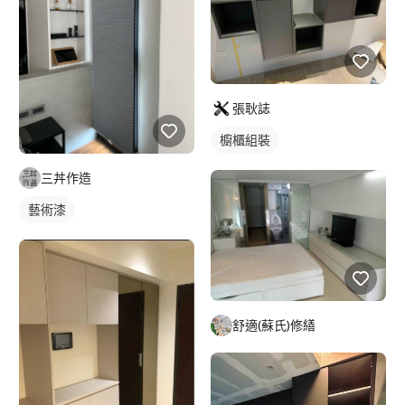
張耿誌
櫥櫃組裝
三丼作造
藝術漆
舒適(蘇氏)修繕