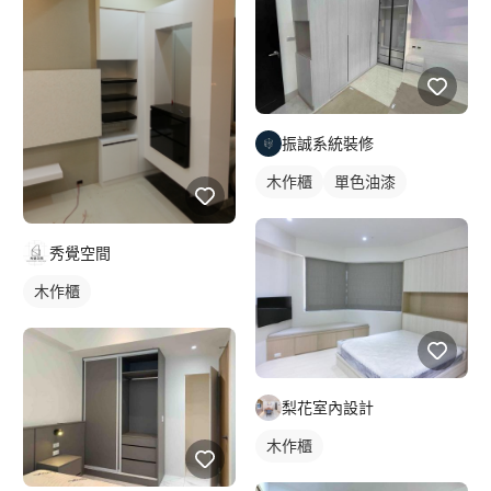
振誠系統裝修
木作櫃
單色油漆
秀覺空間
木作櫃
梨花室內設計
木作櫃