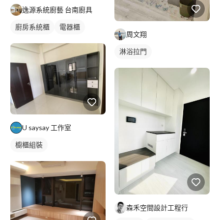
逸源系統廚藝 台南廚具
廚房系統櫃
電器櫃
周文翔
淋浴拉門
U saysay 工作室
櫥櫃組裝
森禾空間設計工程行