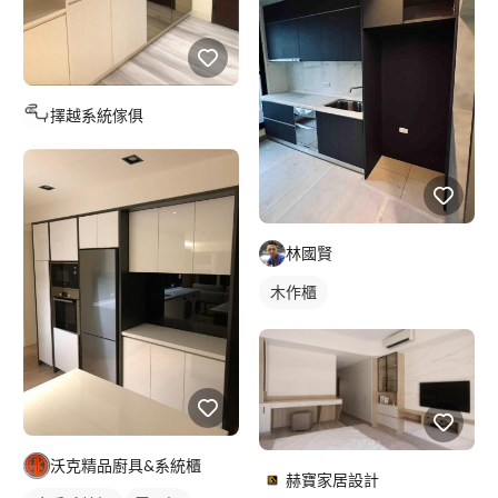
擇越系統傢俱
林國賢
木作櫃
沃克精品廚具&系統櫃
赫寶家居設計