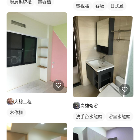
廚房系統櫃
電器櫃
電視牆
客廳
日式風
大懿工程
高雄衛浴
木作櫃
洗手台水龍頭
浴室水龍頭
水龍頭安裝