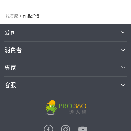
找靈感
作品詳情
繼續完成
公司
關於我們
消費者
找專家(0)
買服務(0)
媒體報導
買服務
專家
部落格
如何使用PRO360
加入我們
案件中心
客服
熱門服務
投資人關係
成為專家
所有服務
客服中心
合作提案
如何接案
價格行情
使用條款
聯絡我們
專家指南
專家目錄
信任與保障
推廣服務