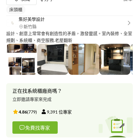
床頭櫃
集好美學設計
新竹縣
設計、創意上常常會有創造性的矛盾，激發靈感。室內裝修、全室
規劃、系統櫃、商空服務.老屋翻新
正在找系統櫃廠商嗎？
立即邀請專家來完成
4.86
(
779
)
9,391
位專家
免費找專家