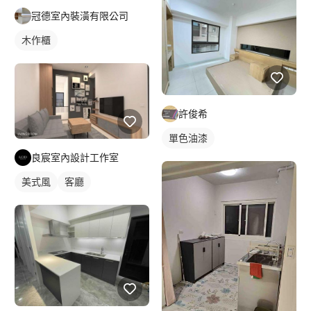
冠德室內裝潢有限公司
木作櫃
許俊希
單色油漆
良宸室內設計工作室
美式風
客廳