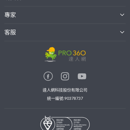
媒體報導
買服務
專家
部落格
如何使用PRO360
加入我們
案件中心
客服
熱門服務
投資人關係
成為專家
所有服務
客服中心
合作提案
如何接案
價格行情
使用條款
聯絡我們
專家指南
專家目錄
信任與保障
推廣服務
在地專家推薦
隱私權政策
卓越專家
達人網科技股份有限公司
關鍵字搜尋
公告
特約專家
統一編號:90378737
專業知識
勞健保專區
問專家
新手攻略