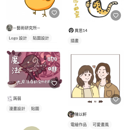
—藝術研究所—
異思14
Logo 設計
貼圖設計
插畫
貼圖
吉祥物
卡通商標
橘色
蒟蒻
漫畫設計
貼圖
陳以軒
電繪作品
可愛畫風