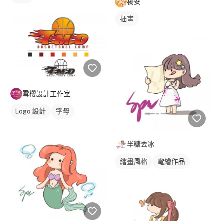
楊安
插畫
雪櫻設計工作室
Logo 設計
字母
美式商標
紅色
半糖去冰
繪畫風格
電繪作品
可愛畫風
卡通風人物
插畫
人物插畫