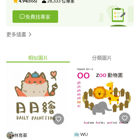
4.94
(
866
)
28,333
位專家
免費找專家
更多插畫
相似圖片
分類圖片
WU
林育蓁