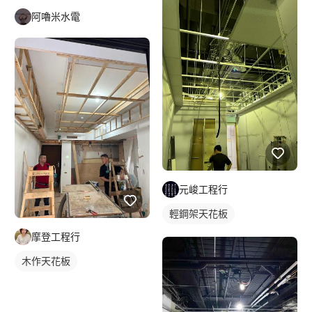
阿嚕米水電
元峻工程行
輕鋼架天花板
摩登工程行
木作天花板