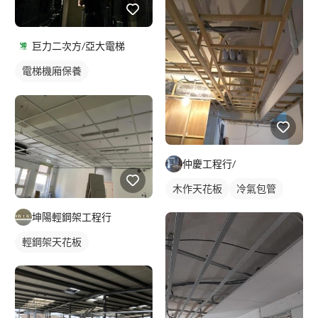
巨力二次方/亞大電梯
電梯機廂保養
電梯門扇維修
仲慶工程行/
木作天花板
冷氣包管
坤陽輕鋼架工程行
輕鋼架天花板