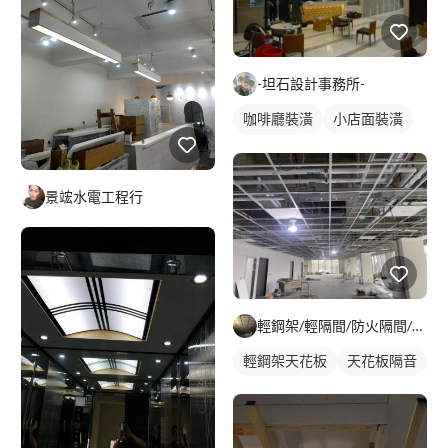
-坦石設計事務所-
咖啡廳裝潢
小店面裝潢
店面設計
景竤水電工程行
輕鋼架/輕隔間/防火隔間/造型天花/自工價廉
輕鋼架天花板
天花板隔音