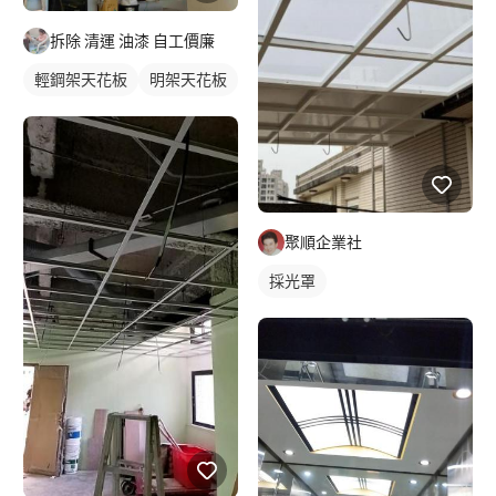
拆除 清運 油漆 自工價廉
輕鋼架天花板
明架天花板
聚順企業社
採光罩