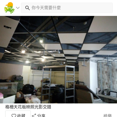
格柵天花板映照光影交錯
收藏
分享
檢舉