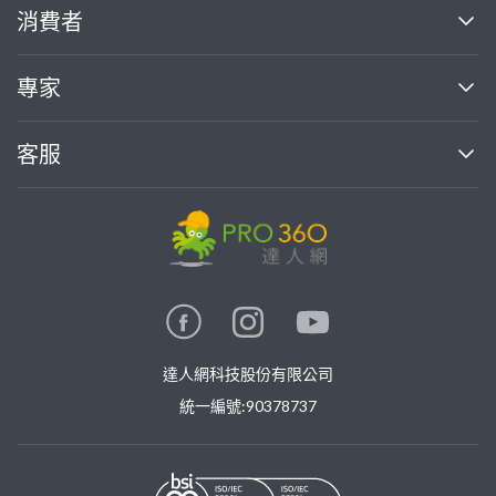
關於我們
消費者
找專家(0)
買服務(0)
媒體報導
買服務
專家
部落格
如何使用PRO360
加入我們
案件中心
客服
熱門服務
投資人關係
成為專家
所有服務
客服中心
合作提案
如何接案
價格行情
使用條款
聯絡我們
專家指南
專家目錄
信任與保障
推廣服務
在地專家推薦
隱私權政策
卓越專家
達人網科技股份有限公司
關鍵字搜尋
公告
特約專家
統一編號:90378737
專業知識
勞健保專區
問專家