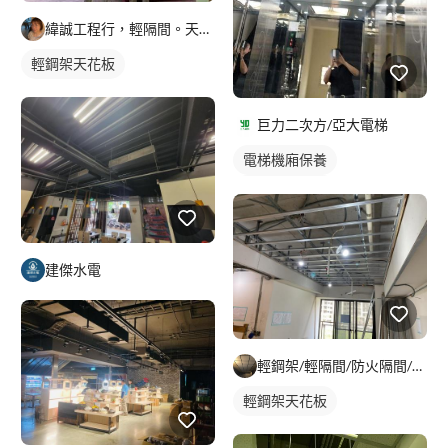
緯誠工程行，輕隔間。天花。防火建材居家隔間，天花
輕鋼架天花板
巨力二次方/亞大電梯
電梯機廂保養
電梯門扇維修
建傑水電
輕鋼架/輕隔間/防火隔間/造型天花/自工價廉
輕鋼架天花板