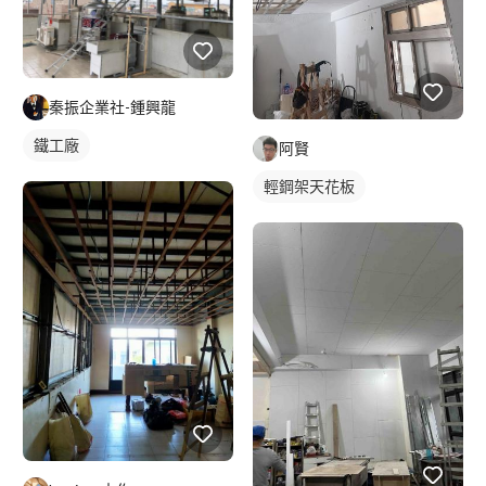
秦振企業社-鍾興龍
鐵工廠
阿賢
輕鋼架天花板