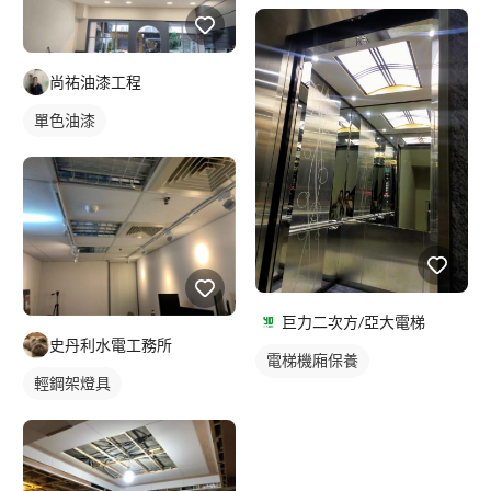
尚祐油漆工程
單色油漆
巨力二次方/亞大電梯
史丹利水電工務所
電梯機廂保養
輕鋼架燈具
電梯門扇維修