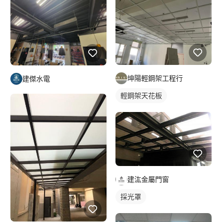
坤陽輕鋼架工程行
建傑水電
輕鋼架天花板
建汯金屬門窗
採光罩