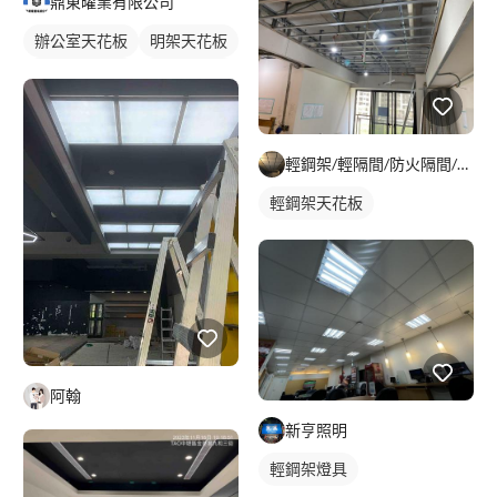
鼎東曜業有限公司
辦公室天花板
明架天花板
輕鋼架天花板
天花板隔音
輕鋼架/輕隔間/防火隔間/造型天花/自工價廉
輕鋼架天花板
阿翰
新亨照明
輕鋼架燈具