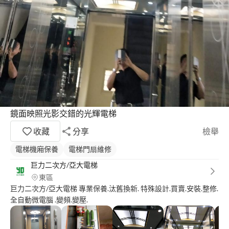
鏡面映照光影交錯的光輝電梯
收藏
分享
檢舉
電梯機廂保養
電梯門扇維修
巨力二次方/亞大電梯
東區
巨力二次方/亞大電梯 專業保養.汰舊換新. 特殊設計.買賣.安裝.整修.
全自動微電腦 .變頻.變壓.