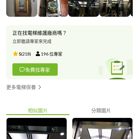
正在找電梯維護廠商嗎？
立即邀請專家來完成
5
(
218
)
196
位專家
免費找專家
更多電梯保養
相似圖片
分類圖片