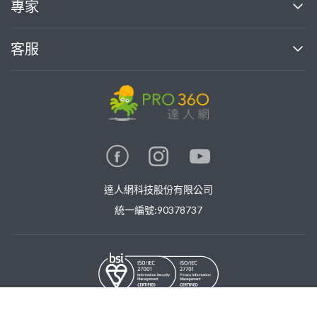
專家
部落格
如何使用PRO360
加入我們
案件中心
客服
熱門服務
投資人關係
成為專家
所有服務
客服中心
合作提案
如何接案
價格行情
使用條款
聯絡我們
專家指南
專家目錄
信任與保障
推廣服務
在地專家推薦
隱私權政策
卓越專家
達人網科技股份有限公司
關鍵字搜尋
公告
特約專家
統一編號:90378737
專業知識
勞健保專區
問專家
新手攻略
©
2026
PRO360. All rights reserved.
免費找專家