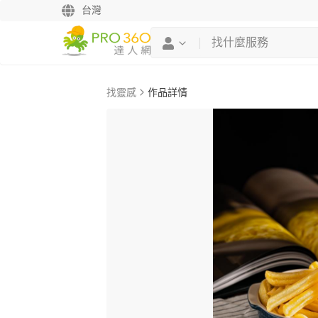
台灣
找靈感
作品詳情