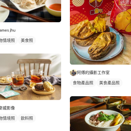
james jhu
物情境照
美食照
阿傅的攝影工作室
食物產品照
美食產品照
食品照
麥威影像
物情境照
飲料照