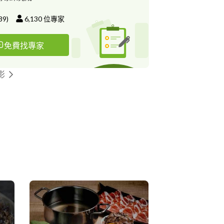
39
)
6,130
位專家
免費找專家
影