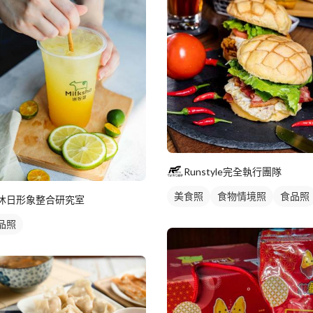
Runstyle完全執行團隊
美食照
食物情境照
食品照
沐日形象整合研究室
品照