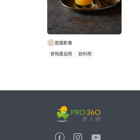
思圖影像
食物產品照
飲料照
繼續完成
找專家(0)
買服務(0)