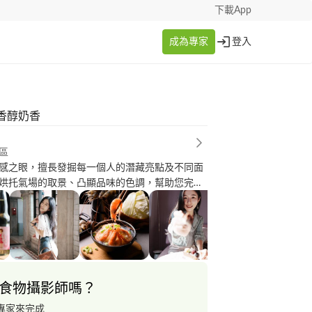
下載App
成為專家
登入
香醇奶香
區
感之眼，擅長發掘每一個人的潛藏亮點及不同面
烘托氣場的取景、凸顯品味的色調，幫助您完美
。 美食作品
.flickr.com/photos/126384048@N04/albums/72177720299293551/
.flickr.com/photos/126384048@N04/albums/72177720299301184/
食物攝影師嗎？
專家來完成