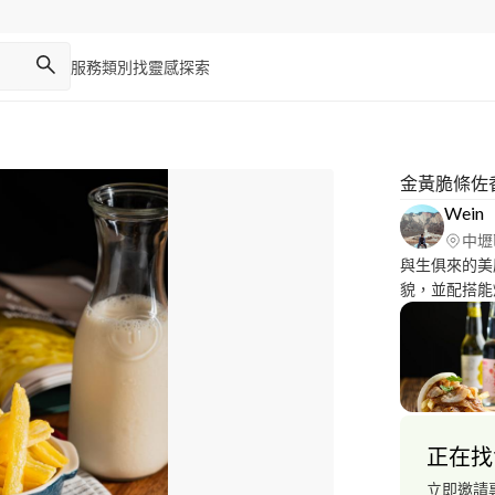
服務類別
找靈感
探索
金黃脆條佐
Wein
中壢
與生俱來的美
貌，並配搭能
呈現獨特的個人魅力
https://www
人像作品
https://www
正在找
立即邀請