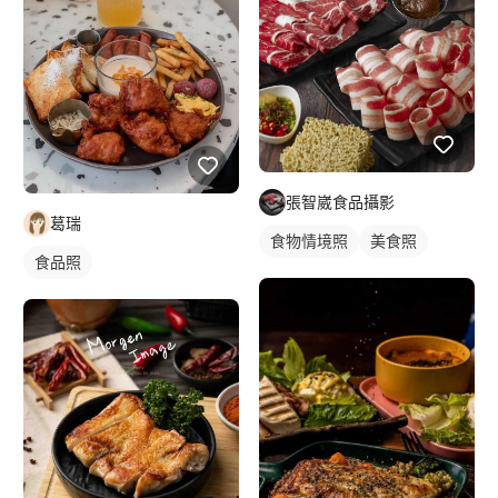
張智崴食品攝影
葛瑞
食物情境照
美食照
食品照