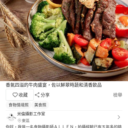
香氣四溢的牛肉盛宴，佐以鮮翠時蔬和清香飲品
收藏
分享
檢舉
食物情境照
美食照
米倫攝影工作室
東區
你好，我是一名食物攝影師ＡＬＬＥＮ，拍攝經驗已有五年多的時