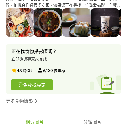
間，拍攝合作過很多商家，如果您正在尋找一位熱愛攝影、有豐富
經驗且專業的食物攝影師，我非常樂意為您提供最優質的攝影服
務。感謝您閱讀我的自我介紹，期待與您的合作。 合作對象有: 搗
壺 自由溫室 MEAT UP Ｍad of Garlic大蒜餐廳 波波海鮮 侯紅茶 後
龍肉脯田 老張牛肉麵 吉食達 M9英倫餐酒館 黑膠漢堡 光鍋物 十方
苑 秦小姐豆漿 早健康 健康餐盒 同一牛排 鴨肉榮
正在找食物攝影師嗎？
立即邀請專家來完成
4.93
(
439
)
6,130
位專家
免費找專家
更多食物攝影
相似圖片
分類圖片