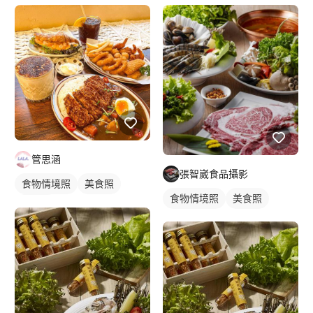
管思涵
張智崴食品攝影
食物情境照
美食照
食物情境照
美食照
食品照