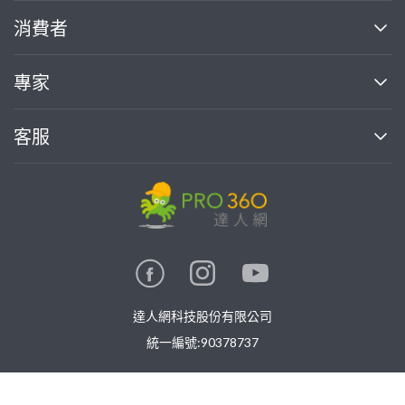
關於我們
消費者
找專家(0)
買服務(0)
媒體報導
買服務
專家
部落格
如何使用PRO360
加入我們
案件中心
客服
熱門服務
投資人關係
成為專家
所有服務
客服中心
合作提案
如何接案
價格行情
使用條款
聯絡我們
專家指南
專家目錄
信任與保障
推廣服務
在地專家推薦
隱私權政策
卓越專家
達人網科技股份有限公司
關鍵字搜尋
公告
特約專家
統一編號:90378737
專業知識
勞健保專區
問專家