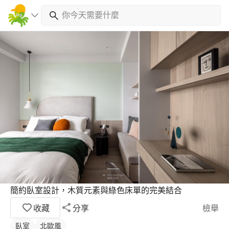
簡約臥室設計，木質元素與綠色床單的完美結合
收藏
分享
檢舉
臥室
北歐風