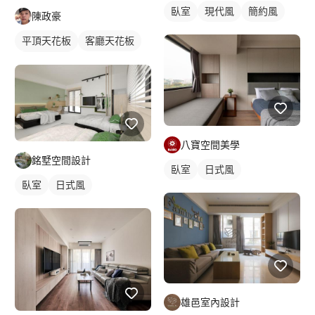
臥室
現代風
簡約風
陳政豪
平頂天花板
客廳天花板
間接天花板
八寶空間美學
銘墅空間設計
臥室
日式風
臥室
日式風
雄邑室內設計