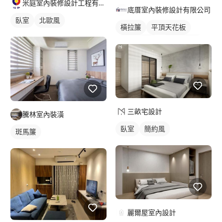
米庭室內裝修設計工程有限公司
底厝室內裝修設計有限公司
臥室
北歐風
橫拉簾
平頂天花板
客廳天花板
間接天花板
窗簾盒
客廳
電視牆
美式風
紗簾
落地窗窗簾
全室照明設計
客廳燈光設計
三畝宅設計
騰林室內裝潢
臥室
簡約風
斑馬簾
麗爾屋室內設計