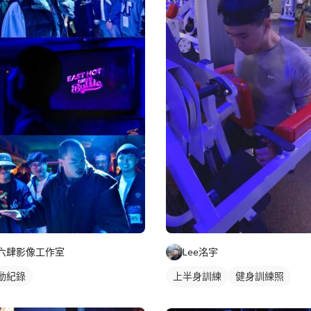
六肆影像工作室
Lee洺宇
動紀錄
上半身訓練
健身訓練照
腿部訓練