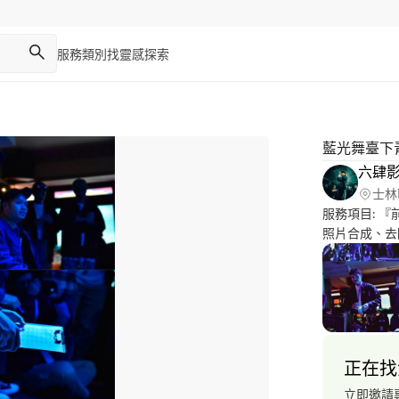
服務類別
找靈感
探索
藍光舞臺下
六肆
士林
服務項目: 『前製』 -商品攝影 -人像拍攝 -活動側拍 『後製』 -
照片合成、去除
正在找
立即邀請