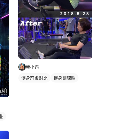
黃小邁
健身前後對比
健身訓練照
畫