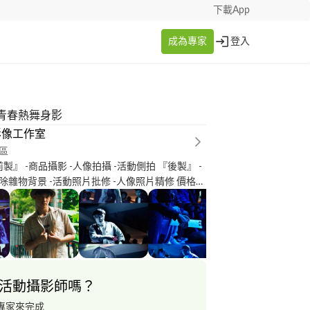
下載App
成為專家
登入
青春熱舞身影
影像工作室
區
雜物背景 -活動照片批修 -人像照片精修 價格誠
可議，一切保密 六肆影像工作室 敬上
活動攝影師嗎？
專家來完成