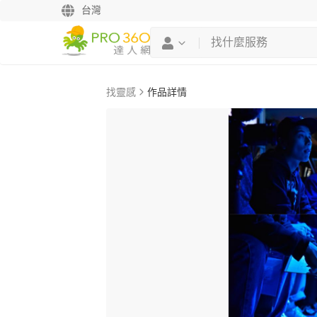
台灣
找靈感
作品詳情