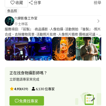
收藏
分享
檢舉
食品照
六肆影像工作室
士林區
服務項目: 『前製』 -商品攝影 -人像拍攝 -活動側拍 『後製』 -照片
合成、去除雜物背景 -活動照片批修 -人像照片精修 價格誠可議，
一切保密 六肆影像工作室 敬上
正在找食物攝影師嗎？
立即邀請專家來完成
4.93
(
439
)
6,130
位專家
免費找專家