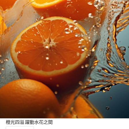
橙光四溢 躍動水花之間