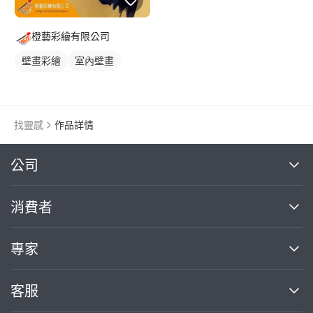
橙藝彩繪有限公司
壁畫彩繪
室內壁畫
天花板壁畫
找靈感
作品詳情
繼續完成
公司
關於我們
消費者
找專家(0)
買服務(0)
媒體報導
買服務
專家
部落格
如何使用PRO360
加入我們
案件中心
客服
熱門服務
投資人關係
成為專家