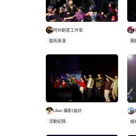
阿州創意工作室
魔術表演
團
Lilian 攝影|設計
活動紀錄
婚