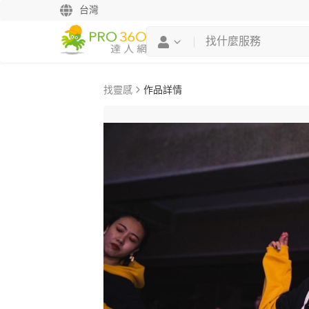
台灣
找靈感
作品詳情