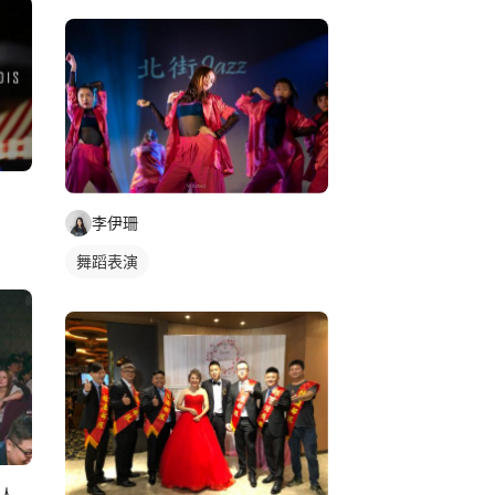
李伊珊
舞蹈表演
新竹 婚禮主持&企劃 peggy 媒人沛琪