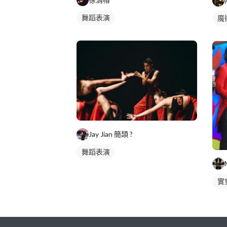
舞蹈表演
魔
Jay Jian 簡頡 ?️
舞蹈表演
實