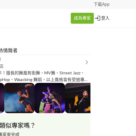
下載App
成為專家
登入
熱情舞者
涵
區
！擅長的舞風有街舞、MV舞、Street Jazz、
k、HipHop、Waacking 舞蹈，以上風格皆有受過專業
 編排舞蹈是我的專長，有編排過十幾隻的成發表
很多舞蹈相關比賽！ 價格歡迎議價喔！ 團體報名
惠❣️ 因為剛辦帳號還沒有接案的經驗 希望大家多
有興趣的舞風歡迎大家詢問哦❣️
類似專家嗎？
專家來完成