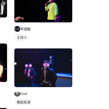
李咸融
主持人
Fred
舞蹈表演