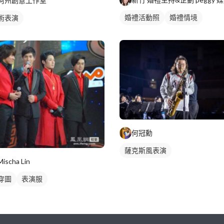
阿州創意工作室
婚禮活動照
婚禮情境
術表演
何冠勳
薩克斯風表演
Mischa Lin
穿圖
表演服