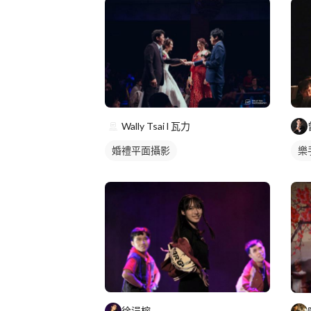
Wally Tsai l 瓦力
婚禮平面攝影
樂
徐涓榕