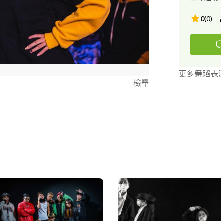
0
(
0
)
更多舞蹈表
檢舉