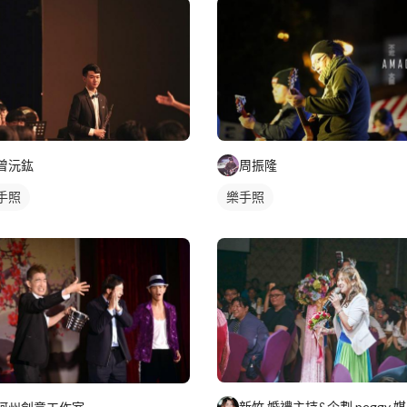
周振隆
曾沅鈜
樂手照
手照