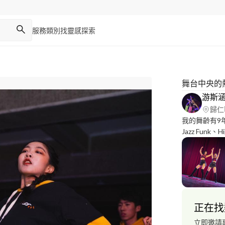
服務類別
找靈感
探索
舞台中央的
游斯
歸仁
我的舞齡有9年
Jazz Fun
的課程訓練。
演，也參加過
還可以給你優
捧場！ 以上
正在找
立即邀請