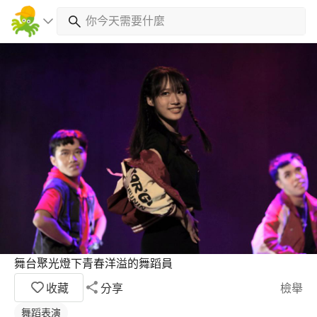
舞台聚光燈下青春洋溢的舞蹈員
收藏
分享
檢舉
舞蹈表演