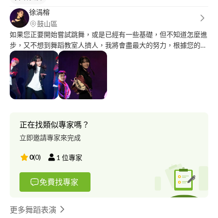
徐涓榕
鼓山區
如果您正要開始嘗試跳舞，或是已經有一些基礎，但不知道怎麼進
步，又不想到舞蹈教室人擠人，我將會盡最大的努力，根據您的目
標與能力，給予最適合您的協助。 透過學校課程、社團、舞蹈教
室以及自學跳舞共7年的經歷，在MV舞蹈的上最有心得，在
Youtube頻道、IG專頁累績了不少舞蹈Cover作品，同時透過大學
舞蹈社團，從商演到舞展，有過各種不同的表演、帶團經驗，也有
自行編排舞蹈的能力，並且經常利用課餘時間至舞蹈教室上課。
「跳舞不只能夠運動修身，也能夠培養自信心、改善生活!」一起
來跳舞吧! #經歷 2017、2018 國中班際舞王大賽 連兩年冠軍 (協助
正在找類似專家嗎？
帶領練舞) 2019 高中熱舞社 一年 2019 沒有維納斯 晚會表演(臺南
立即邀請專家來完成
女中Jazz組) 2020 開設Youtube頻道(MV舞蹈Cover) 2022 中山大
學校內Random Dance比賽 第一名 2022 中山大學舞蹈社舞展<<舞
0
(
0
)
1
位專家
法抗拒的他>> 表演 2022 中山大學社團聯展表演 2022 中山大學舞
蹈社期初活動表演(帶團、編舞經驗) 2022 中山大學舞蹈社期末成
免費找專家
發表演(帶團經驗) 2022 10~12月中山大學舞蹈社 社課教學 (編舞、
教課經驗) 2022 臺灣無障礙協會邀約商演 2022 中山大學機電系慶
邀約商演 2022 中山大學七夕聯合聖誕趴 Make it December to
更多舞蹈表演
remember 邀約商演 2023 高屏地區就業博覽會邀約商演 2023 中