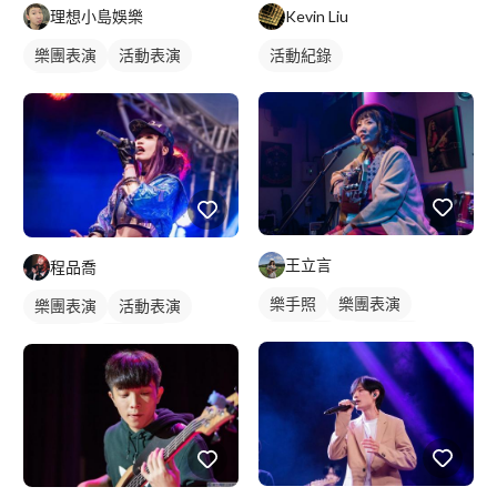
Kevin Liu
理想小島娛樂
活動紀錄
樂團表演
活動表演
樂手照
王立言
程品喬
樂手照
樂團表演
樂團表演
活動表演
活動表演
駐唱歌手
樂手照
駐唱歌手
歌唱表演
歌唱表演