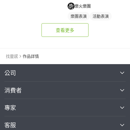
樂火樂團
樂團表演
活動表演
查看更多
找靈感
作品詳情
繼續完成
公司
關於我們
消費者
找專家(0)
買服務(0)
媒體報導
買服務
專家
部落格
如何使用PRO360
加入我們
案件中心
客服
熱門服務