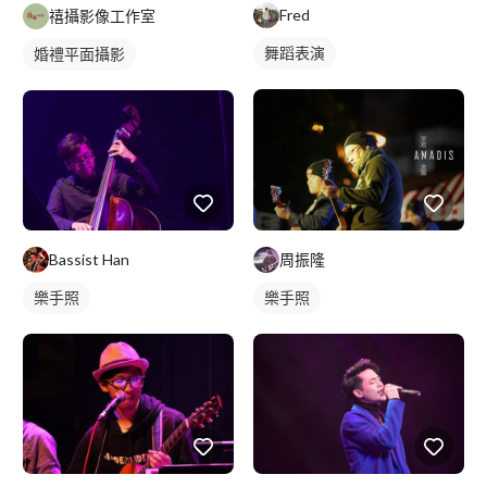
Fred
禧攝影像工作室
舞蹈表演
婚禮平面攝影
周振隆
Bassist Han
樂手照
樂手照