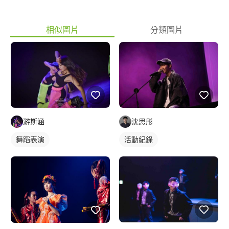
山大學舞蹈社舞展<<舞夜首播:the midnight_>>表演(帶團、編舞經
驗) #Youtube頻道(最近較常上傳Short影片)
相似圖片
分類圖片
https://www.youtube.com/channel/UC0jiJX6epSw3hoh5MYRYbxQ
沈思彤
游斯涵
活動紀錄
舞蹈表演