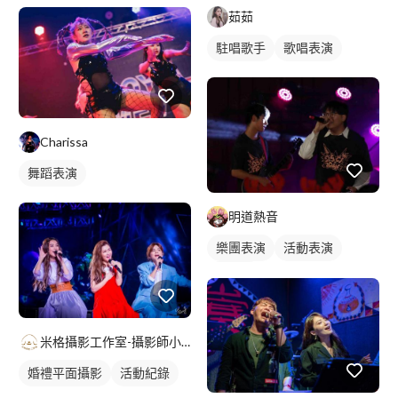
駐唱歌手
歌唱表演
茹茹
駐唱歌手
歌唱表演
Charissa
舞蹈表演
明道熱音
樂團表演
活動表演
樂手照
米格攝影工作室-攝影師小方
婚禮平面攝影
活動紀錄