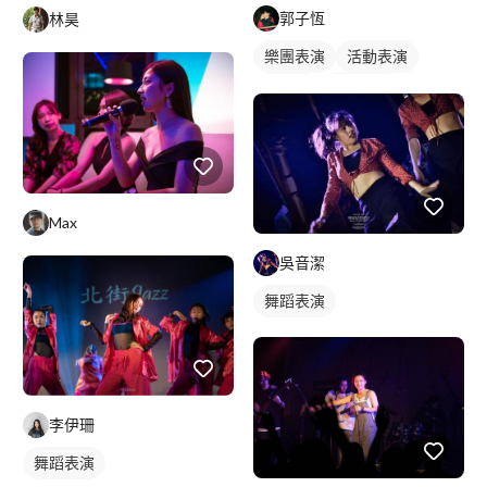
郭子恆
林昊
樂團表演
活動表演
樂手照
駐唱歌手
歌唱表演
Max
吳音潔
舞蹈表演
李伊珊
舞蹈表演