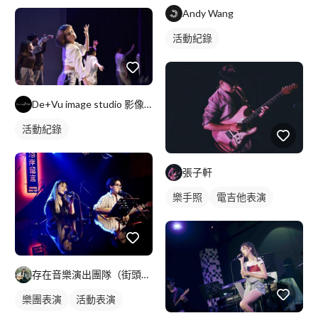
Andy Wang
活動紀錄
De+Vu image studio 影像工作室
活動紀錄
張子軒
樂手照
電吉他表演
存在音樂演出團隊（街頭藝人執照）
樂團表演
活動表演